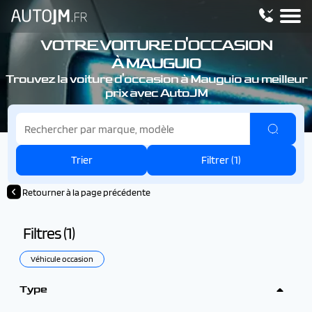
VOTRE VOITURE D'OCCASION
À MAUGUIO
Trouvez la voiture d'occasion à Mauguio au meilleur
prix avec AutoJM
Trier
Filtrer (
1
)
Retourner à la page précédente
Filtres (
1
)
Véhicule occasion
Type