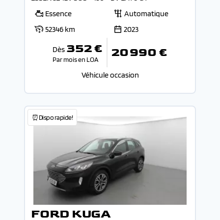
Essence
Automatique
52346 km
2023
352 €
Dès
20 990 €
Par mois en LOA
Véhicule occasion
⏰Dispo rapide!
FORD KUGA