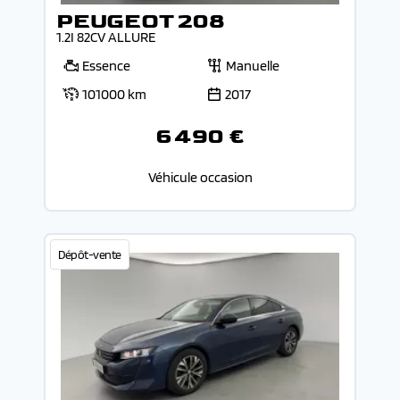
PEUGEOT 208
1.2I 82CV ALLURE
Essence
Manuelle
101000 km
2017
6 490 €
Véhicule occasion
Dépôt-vente