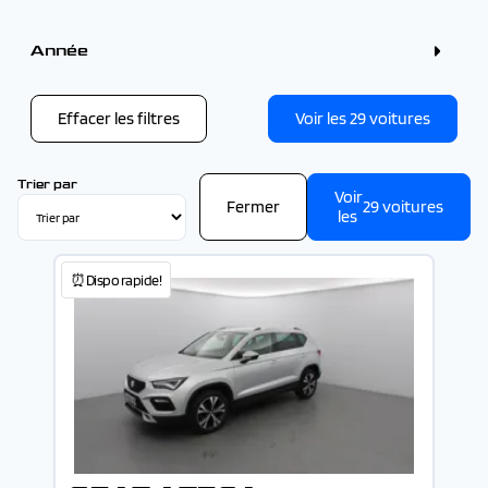
Couleur
Gris (9)
Année
Bleu (7)
Blanc (6)
Année
Noir (4)
Rouge (2)
Effacer les filtres
Voir les
29
voitures
Vert (1)
-
Trier par
Voir
Fermer
29
voitures
les
⏰Dispo rapide!