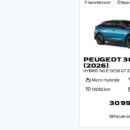
🏅Garantie 4 ans !
⏰Dispo 
PEUGEOT 3
(2026)
HYBRID 145 E-DCS6 GT 
Micro-hybride
10050 km
30 9
Véhicule o