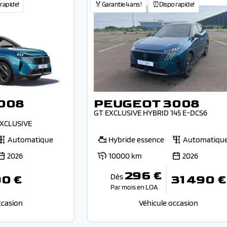
rapide!
🏅Garantie 4 ans !
⏰Dispo rapide!
008
PEUGEOT 3008
GT EXCLUSIVE HYBRID 145 E-DCS6
EXCLUSIVE
Automatique
Hybride essence
Automatiqu
2026
10000 km
2026
296 €
Dès
90 €
31 490 €
Par mois en LOA
ccasion
Véhicule occasion