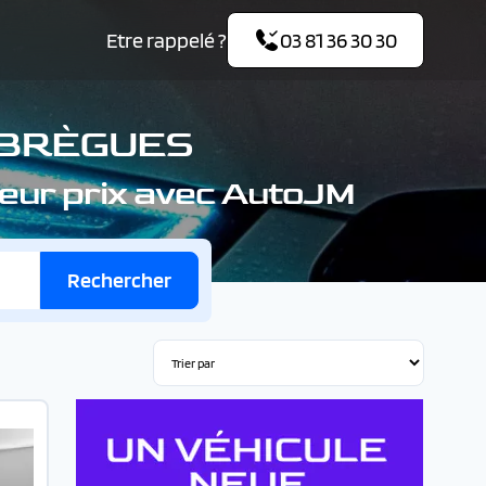
Etre rappelé ?
03 81 36 30 30
ABRÈGUES
leur prix avec AutoJM
Rechercher