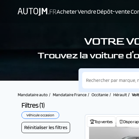
Acheter
Vendre
Dépôt-vente
Con
VOTRE V
Trouvez la voiture d
Mandataire auto
Mandataire France
Occitanie
Hérault
Voi
Filtres (
1
)
Véhicule occasion
🏆Top ventes
⏰Dispo rap
Réinitialiser les filtres