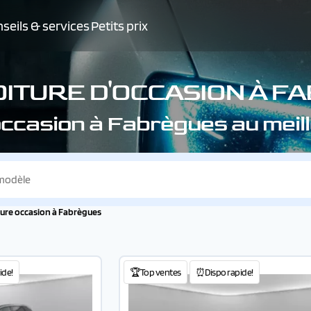
seils & services
Petits prix
OITURE D'OCCASION À F
'occasion à Fabrègues au meil
ture occasion à Fabrègues
ide!
🏆Top ventes
⏰Dispo rapide!