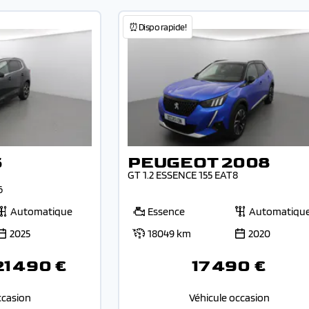
⏰Dispo rapide!
5
PEUGEOT 2008
GT 1.2 ESSENCE 155 EAT8
6
Automatique
Essence
Automatiqu
2025
18049 km
2020
21 490 €
17 490 €
ccasion
Véhicule occasion