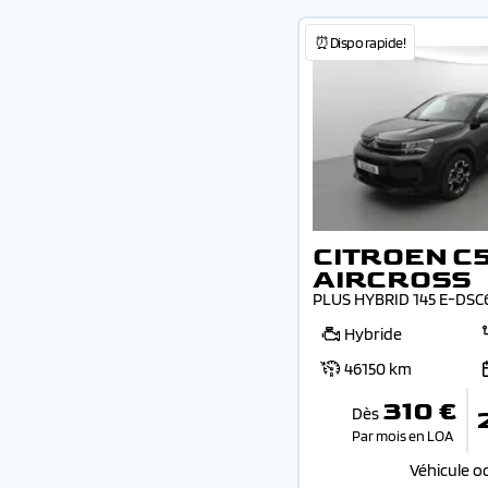
⏰Dispo rapide!
CITROEN C
AIRCROSS
PLUS HYBRID 145 E-DSC
Hybride
46150 km
310 €
Dès
Par mois en LOA
Véhicule o