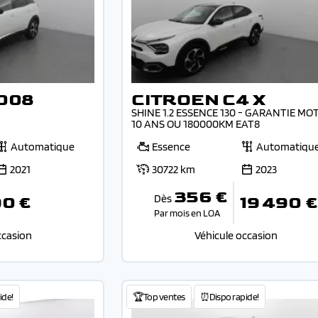
008
CITROEN C4 X
SHINE 1.2 ESSENCE 130 - GARANTIE MO
10 ANS OU 180000KM EAT8
Automatique
Essence
Automatiqu
2021
30722 km
2023
356 €
Dès
90 €
19 490 €
Par mois en LOA
ccasion
Véhicule occasion
ide!
🏆Top ventes
⏰Dispo rapide!