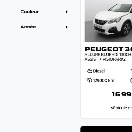
PEUGEOT (13)
(1)
4 - 5 places (29)
SEAT (1)
Boîtes
VOLVO (1)
Couleur
Automatique (24)
Manuelle (5)
Couleur
Gris (9)
Année
Bleu (7)
Blanc (6)
Année
Noir (4)
Rouge (2)
PEUGEOT 3
Vert (1)
-
ALLURE BLUEHDI 130CH 
ASSIST + VISIOPARK2
Diesel
129000 km
16 99
Véhicule o