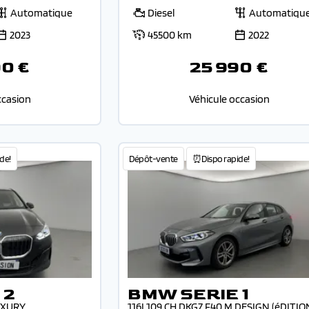
Automatique
Diesel
Automatiqu
2023
45500 km
2022
90 €
25 990 €
ccasion
Véhicule occasion
de!
Dépôt-vente
⏰Dispo rapide!
 2
BMW SERIE 1
UXURY
116I 109 CH DKG7 F40 M DESIGN (éDITIO