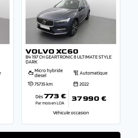
VOLVO XC60
B4 197 CH GEARTRONIC 8 ULTIMATE STYLE
DARK
Micro hybride
e
Automatique
diesel
75735 km
2022
773 €
Dès
37 990 €
Par mois en LOA
Véhicule occasion