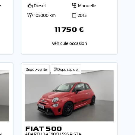
e
Diesel
Manuelle
105000 km
2015
11 750 €
Véhicule occasion
Dépôt-vente
⏰Dispo rapide!
FIAT 500
N
ABARTH 1.4 160CH 595 PISTA