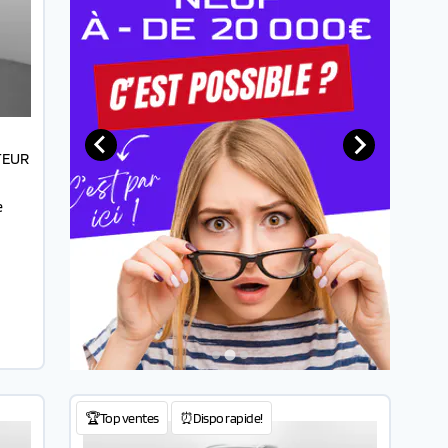
TEUR
e
…
🏆Top ventes
⏰Dispo rapide!