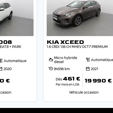
008
KIA XCEED
EAT8 + PARK
1.6 CRDI 136 CH MHEV DCT7 PREMIUM
Micro hybride
Automatiqu
Automatique
diesel
2020
84596 km
2021
461 €
Dès
0 €
19 990 €
Par mois en LOA
ccasion
Véhicule occasion