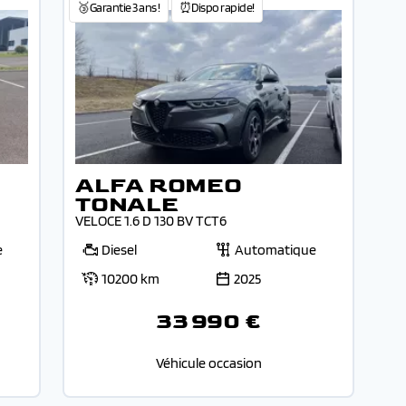
🥉Garantie 3 ans !
⏰Dispo rapide!
ALFA ROMEO
TONALE
VELOCE 1.6 D 130 BV TCT6
e
Diesel
Automatique
10200 km
2025
33 990 €
Véhicule occasion