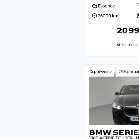
Essence
26000 km
20 9
Véhicule o
Dépôt-vente
⏰Dispo rapi
BMW SERIE
218D ACTIVE TOURER L