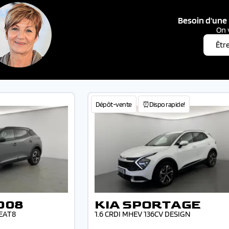
Besoin d'une 
On 
Êtr
Dépôt-vente
⏰Dispo rapide!
008
KIA SPORTAGE
 EAT8
1.6 CRDI MHEV 136CV DESIGN