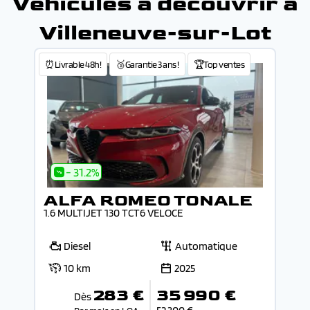
Véhicules à découvrir à
Villeneuve-sur-Lot
⏰Livrable 48h!
🥉Garantie 3 ans !
🏆Top ventes
- 31.2%
ALFA ROMEO TONALE
1.6 MULTIJET 130 TCT6 VELOCE
Diesel
Automatique
10 km
2025
283 €
35 990 €
Dès