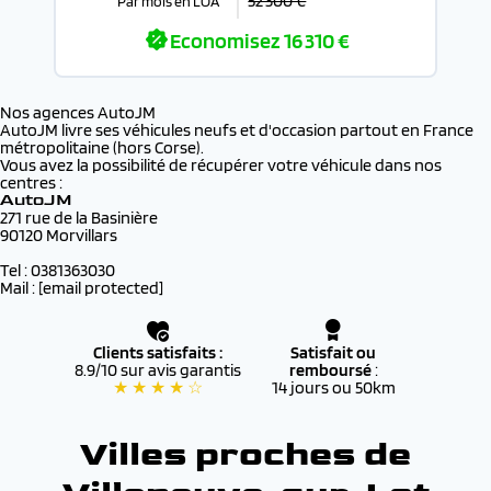
52 300 €
Par mois en LOA
Economisez
16 310 €
Nos agences AutoJM
AutoJM livre ses véhicules neufs et d'occasion partout en France
métropolitaine (hors Corse).
Vous avez la possibilité de récupérer votre véhicule dans nos
centres :
AutoJM
271 rue de la Basinière
90120 Morvillars
Tel : 0381363030
Mail :
[email protected]
Clients satisfaits :
Satisfait ou
8.9/10 sur avis garantis
remboursé
:
★ ★ ★ ★ ☆
14 jours ou 50km
Villes proches de