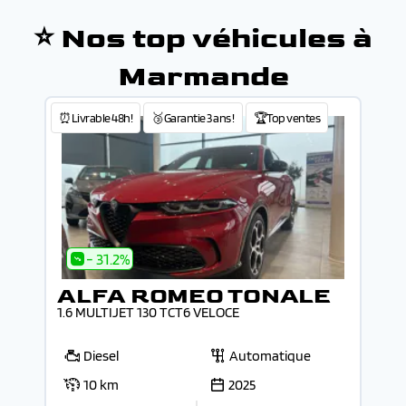
⭐ Nos top véhicules à
Marmande
⏰Livrable 48h!
🥉Garantie 3 ans !
🏆Top ventes
- 31.2%
ALFA ROMEO TONALE
1.6 MULTIJET 130 TCT6 VELOCE
Diesel
Automatique
10 km
2025