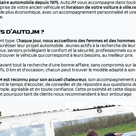
aire automobile depuis 1975
, AutoJM vous accompagne dans toutes
prise de votre ancien véhicule et
livraison de votre voiture à
ville.
bile plus économique, avec un accompagnement personnalisé et une 
e.
TS D'AUTOJM ?
nt type. C
haque jour, nous accueillons des femmes et des hommes 
rétiser leur projet automobile. Jeunes actifs à la recherche de leur
ux, seniors privilégiant le confort et la sécurité, professionnels ou
ouver le véhicule qui correspond à leurs besoins, au meilleur prix.
 avant tout la recherche d'une bonne affaire, sans compromis sur la q
ufs, 0 km et d'occasion, chacun peut trouver le modèle adapté à son
 est reconnu pour son accueil chaleureux
, son accompagnement p
ent le temps d'écouter, de conseiller et de répondre aux questions de
le, agréable et en toute confiance. Cette proximité et cette disponi
nt pourquoi tant de clients nous recommandent à leur entourage.