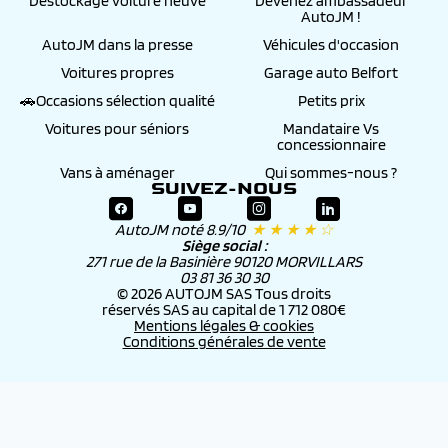
Destockage voiture neuve
Devenez ambassadeur
AutoJM !
AutoJM dans la presse
Véhicules d'occasion
Voitures propres
Garage auto Belfort
🚗Occasions sélection qualité
Petits prix
Voitures pour séniors
Mandataire Vs
concessionnaire
Vans à aménager
Qui sommes-nous ?
SUIVEZ-NOUS
AutoJM noté 8.9/10
★ ★ ★ ★ ☆
Siège social :
271 rue de la Basinière 90120 MORVILLARS
03 81 36 30 30
© 2026 AUTOJM SAS Tous droits
réservés SAS au capital de 1 712 080€
Mentions légales & cookies
Conditions générales de vente