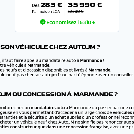
283 €
35 990 €
Dès
52 300 €
Par mois en LOA
Economisez
16 310 €
SON VÉHICULE CHEZ AUTOJM ?
 il faut faire appel au mandataire auto à
Marmande
!
re véhicule à
Marmande
.
s neufs et d'occasion disponibles et livrés à
Marmande
.
e neuf pas cher sur autojm.fr ou par téléphone avec un conseiller au
OJM OU CONCESSION À MARMANDE ?
 voiture chez un
mandataire auto à
Marmande ou passer par une con
ageuse en vous permettant d'accéder à un large choix de
véhicules 
 garanties et la sécurité d'un achat auprès d'un professionnel recon
cheter un véhicule neuf chez AutoJM ne signifie pas renoncer aux 
ties constructeur que dans une concession française
, avec une p