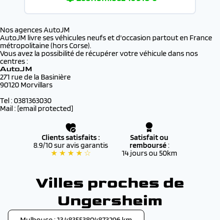
Nos agences AutoJM
AutoJM livre ses véhicules neufs et d'occasion partout en France
métropolitaine (hors Corse).
Vous avez la possibilité de récupérer votre véhicule dans nos
centres :
AutoJM
271 rue de la Basinière
90120 Morvillars
Tel : 0381363030
Mail :
[email protected]
Clients satisfaits :
Satisfait ou
8.9/10 sur avis garantis
remboursé
:
★ ★ ★ ★ ☆
14 jours ou 50km
Villes proches de
Ungersheim
Mulhouse : 13.483553804873296 km