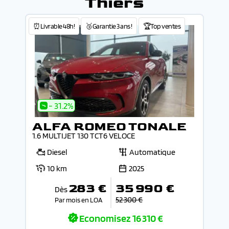
Thiers
⏰Livrable 48h!
🥉Garantie 3 ans !
🏆Top ventes
- 31.2%
ALFA ROMEO TONALE
1.6 MULTIJET 130 TCT6 VELOCE
Diesel
Automatique
10 km
2025
283 €
35 990 €
Dès
52 300 €
Par mois en LOA
Economisez
16 310 €