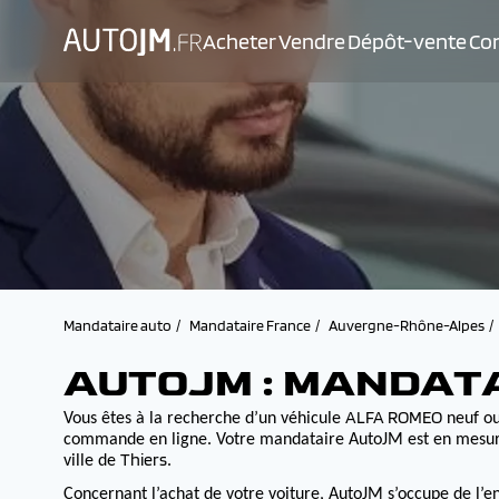
Acheter
Vendre
Dépôt-vente
Con
Mandataire auto
Mandataire France
Auvergne-Rhône-Alpes
AUTOJM : MANDAT
ALFA ROMEO
Vous êtes à la recherche d’un véhicule
neuf ou
commande en ligne. Votre mandataire AutoJM est en mesure d
Thiers
ville de
.
Concernant l’achat de votre voiture, AutoJM s’occupe de l’e