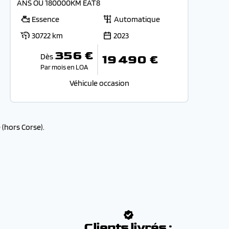
ANS OU 180000KM EAT8
Essence
Automatique
30722 km
2023
356 €
Dès
19 490 €
Par mois en LOA
Véhicule occasion
(hors Corse).
:
Clients livrés :