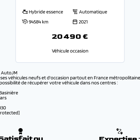
Hybride essence
Automatique
94584 km
2021
20 490 €
Véhicule occasion
s AutoJM
 ses véhicules neufs et d'occasion partout en France métropolitaine 
possibilité de récupérer votre véhicule dans nos centres :
 Basinière
lars
030
protected]
Satisfait ou
Expertise