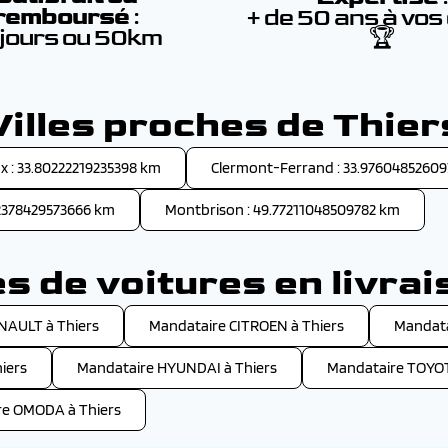
remboursé
:
+ de 50 ans à vos
 jours ou 50km
🏆
Villes proches de Thier
ux : 33.80222219235398 km
Clermont-Ferrand : 33.9760485260
72378429573666 km
Montbrison : 49.77211048509782 km
 de voitures en livrai
NAULT à Thiers
Mandataire CITROEN à Thiers
Mandata
iers
Mandataire HYUNDAI à Thiers
Mandataire TOYOT
re OMODA à Thiers