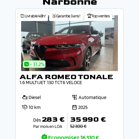
Narbonne
⏰Livrable 48h!
🥉Garantie 3 ans !
🏆Top ventes
- 31.2%
ALFA ROMEO TONALE
1.6 MULTIJET 130 TCT6 VELOCE
Diesel
Automatique
10 km
2025
283 €
35 990 €
Dès
52 300 €
Par mois en LOA
Economisez
16 310 €