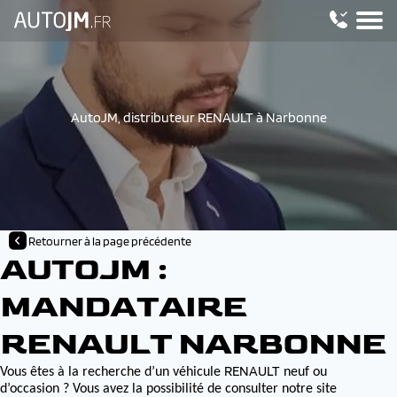
AutoJM, distributeur RENAULT à Narbonne
Retourner à la page précédente
AUTOJM :
MANDATAIRE
RENAULT NARBONNE
RENAULT
Vous êtes à la recherche d’un véhicule
neuf ou
d’occasion ? Vous avez la possibilité de consulter notre site