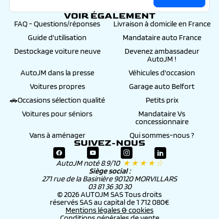
VOIR ÉGALEMENT
FAQ - Questions/réponses
Livraison à domicile en France
Guide d'utilisation
Mandataire auto France
Destockage voiture neuve
Devenez ambassadeur
AutoJM !
AutoJM dans la presse
Véhicules d'occasion
Voitures propres
Garage auto Belfort
🚗Occasions sélection qualité
Petits prix
Voitures pour séniors
Mandataire Vs
concessionnaire
Vans à aménager
Qui sommes-nous ?
SUIVEZ-NOUS
AutoJM noté 8.9/10
★ ★ ★ ★ ☆
Siège social :
271 rue de la Basinière 90120 MORVILLARS
03 81 36 30 30
© 2026 AUTOJM SAS Tous droits
réservés SAS au capital de 1 712 080€
Mentions légales & cookies
Conditions générales de vente