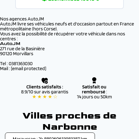
Nos agences AutoJM
AutoJM livre ses véhicules neufs et d'occasion partout en France
métropolitaine (hors Corse).
Vous avez la possibilité de récupérer votre véhicule dans nos
centres :
AutoJM
271 rue de la Basinière
90120 Morvillars
Tel : 0381363030
Mail :
[email protected]
Clients satisfaits :
Satisfait ou
8.9/10 sur avis garantis
remboursé
:
★ ★ ★ ★ ☆
14 jours ou 50km
Villes proches de
Narbonne
Maraussan : 24.889260633983387 km