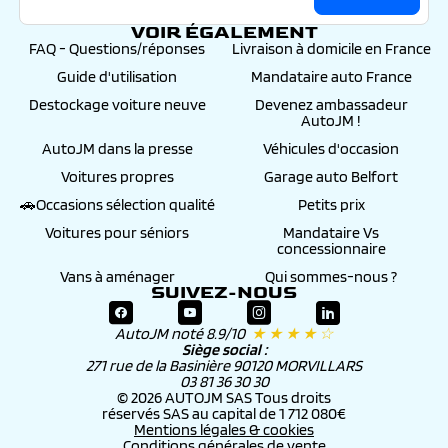
VOIR ÉGALEMENT
FAQ - Questions/réponses
Livraison à domicile en France
Guide d'utilisation
Mandataire auto France
Destockage voiture neuve
Devenez ambassadeur
AutoJM !
AutoJM dans la presse
Véhicules d'occasion
Voitures propres
Garage auto Belfort
🚗Occasions sélection qualité
Petits prix
Voitures pour séniors
Mandataire Vs
concessionnaire
Vans à aménager
Qui sommes-nous ?
SUIVEZ-NOUS
AutoJM noté 8.9/10
★ ★ ★ ★ ☆
Siège social :
271 rue de la Basinière 90120 MORVILLARS
03 81 36 30 30
© 2026 AUTOJM SAS Tous droits
réservés SAS au capital de 1 712 080€
Mentions légales & cookies
Conditions générales de vente