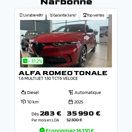
Narbonne
⏰Livrable 48h!
🥉Garantie 3 ans !
🏆Top ventes
- 31.2%
ALFA ROMEO TONALE
1.6 MULTIJET 130 TCT6 VELOCE
Diesel
Automatique
10 km
2025
283 €
35 990 €
Dès
52 300 €
Par mois en LOA
Economisez
16 310 €