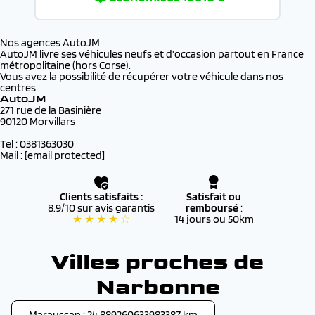
Nos agences AutoJM
AutoJM livre ses véhicules neufs et d'occasion partout en France
métropolitaine (hors Corse).
Vous avez la possibilité de récupérer votre véhicule dans nos
centres :
AutoJM
271 rue de la Basinière
90120 Morvillars
Tel : 0381363030
Mail :
[email protected]
Clients satisfaits :
Satisfait ou
8.9/10 sur avis garantis
remboursé
:
★ ★ ★ ★ ☆
14 jours ou 50km
Villes proches de
Narbonne
Maraussan : 24.889260633983387 km