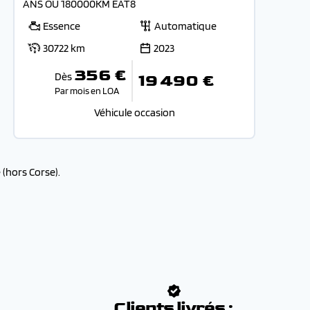
ANS OU 180000KM EAT8
Essence
Automatique
30722 km
2023
356 €
Dès
19 490 €
Par mois en LOA
Véhicule occasion
(hors Corse).
:
Clients livrés :