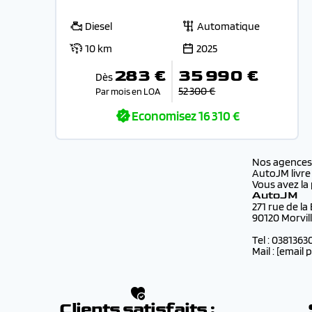
Diesel
Automatique
10 km
2025
283 €
35 990 €
Dès
52 300 €
Par mois en LOA
Economisez
16 310 €
Nos agence
AutoJM livre
Vous avez la 
AutoJM
271 rue de la
90120 Morvil
Tel : 0381363
Mail :
[email 
Clients satisfaits :