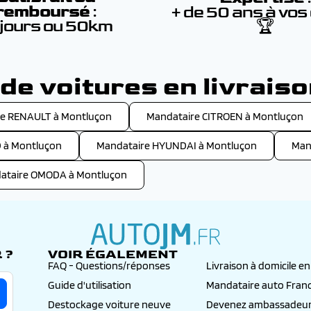
remboursé
:
+ de 50 ans à vos
 jours ou 50km
🏆
e voitures en livrais
e RENAULT à Montluçon
Mandataire CITROEN à Montluçon
 à Montluçon
Mandataire HYUNDAI à Montluçon
Man
ataire OMODA à Montluçon
 ?
VOIR ÉGALEMENT
autojm.fr
FAQ - Questions/réponses
Livraison à domicile e
Guide d'utilisation
Mandataire auto Fran
Destockage voiture neuve
Devenez ambassadeur