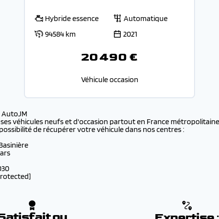
Hybride essence
Automatique
94584 km
2021
20 490 €
Véhicule occasion
s AutoJM
 ses véhicules neufs et d'occasion partout en France métropolitaine 
possibilité de récupérer votre véhicule dans nos centres :
 Basinière
lars
030
protected]
Satisfait ou
Expertise