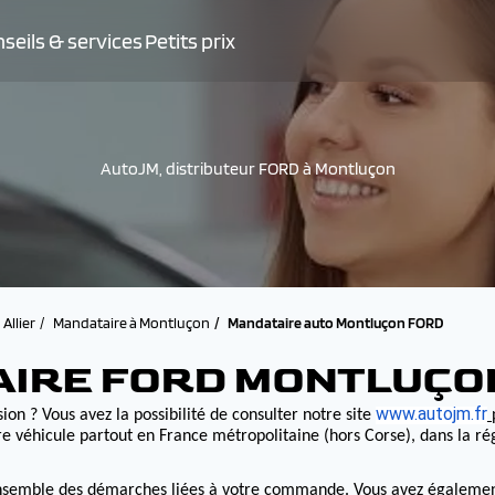
seils & services
Petits prix
AutoJM, distributeur FORD à Montluçon
Allier
Mandataire à Montluçon
Mandataire auto Montluçon FORD
AIRE FORD MONTLUÇO
www.autojm.fr
ion ? Vous avez la possibilité de consulter notre site
e véhicule partout en France métropolitaine (hors Corse), dans la r
nsemble des démarches liées à votre commande. Vous avez également la