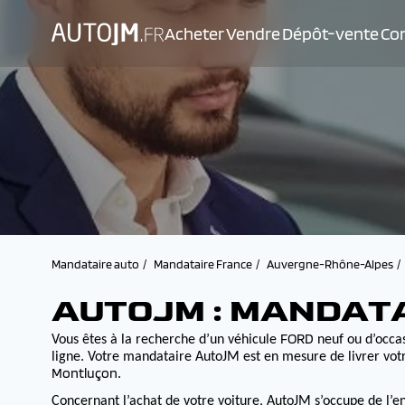
Acheter
Vendre
Dépôt-vente
Con
Mandataire auto
Mandataire France
Auvergne-Rhône-Alpes
AUTOJM : MANDAT
FORD
Vous êtes à la recherche d’un véhicule
neuf ou d’occas
ligne. Votre mandataire AutoJM est en mesure de livrer votr
Montluçon
.
Concernant l’achat de votre voiture, AutoJM s’occupe de l’e