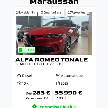
Maraussan
⏰Livrable 48h!
🥉Garantie 3 ans !
🏆Top ventes
- 31.2%
ALFA ROMEO TONALE
1.6 MULTIJET 130 TCT6 VELOCE
Diesel
Automatique
10 km
2025
283 €
35 990 €
Dès
52 300 €
Par mois en LOA
Economisez
16 310 €