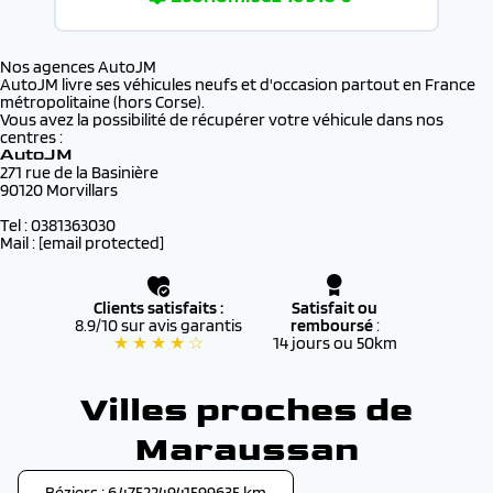
Nos agences AutoJM
AutoJM livre ses véhicules neufs et d'occasion partout en France
métropolitaine (hors Corse).
Vous avez la possibilité de récupérer votre véhicule dans nos
centres :
AutoJM
271 rue de la Basinière
90120 Morvillars
Tel : 0381363030
Mail :
[email protected]
Clients satisfaits :
Satisfait ou
8.9/10 sur avis garantis
remboursé
:
★ ★ ★ ★ ☆
14 jours ou 50km
Villes proches de
Maraussan
Béziers : 6.475224941599635 km