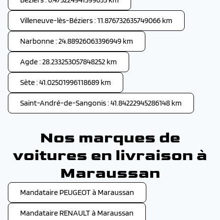
Villeneuve-lès-Béziers : 11.876732635749066 km
Narbonne : 24.88926063396949 km
Agde : 28.233253057848252 km
Sète : 41.02501996118689 km
Saint-André-de-Sangonis : 41.84222945286148 km
Nos marques de
voitures en livraison à
Maraussan
Mandataire PEUGEOT à Maraussan
Mandataire RENAULT à Maraussan