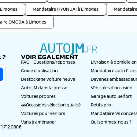
 Limoges
Mandataire HYUNDAI à Limoges
Mandatair
aire OMODA à Limoges
 ?
VOIR ÉGALEMENT
autojm.fr
FAQ - Questions/réponses
Livraison à domicile e
Guide d'utilisation
Mandataire auto Fran
Destockage voiture neuve
Devenez ambassadeur
AutoJM dans la presse
Véhicules d'occasion
Voitures propres
Garage auto Belfort
🚗Occasions sélection qualité
Petits prix
Voitures pour séniors
Mandataire Vs concess
Vans à aménager
Qui sommes-nous ?
 1 712 080€