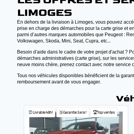
LES OFFRES ET SE
LIMOGES
En dehors de la livraison à Limoges, vous pouvez accéde
prise en charge des démarches pour la carte grise et env
parmi d’autres marques automobiles que Peugeot : Renau
Volkswagen, Skoda, Mini, Seat, Cupra, etc...
Besoin d'aide dans le cadre de votre projet d'achat ? Po
démarches administratives (carte grise), sur les servic
neuve moins chère, prenez contact avec notre service 
Tous nos véhicules disponibles bénéficient de la garant
remboursement avant de vous engager.
Véh
⏰Livrable 48h!
🥉Garantie 3 ans !
🏆Top ventes