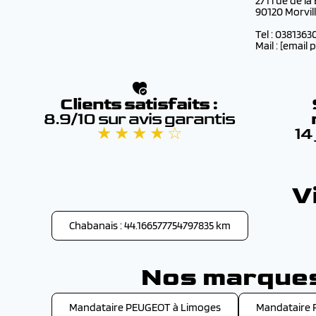
271 rue de la
90120 Morvil
Tel : 0381363
Mail :
[email 
Clients satisfaits :
8.9/10 sur avis garantis
★ ★ ★ ★ ☆
14
V
Chabanais : 44.166577754797835 km
Nos marques 
Mandataire PEUGEOT à Limoges
Mandataire 