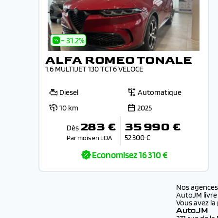
- 31.2%
ALFA ROMEO TONALE
1.6 MULTIJET 130 TCT6 VELOCE
Diesel
Automatique
10 km
2025
283 €
35 990 €
Dès
52 300 €
Par mois en LOA
Economisez
16 310 €
Nos agence
AutoJM livre
Vous avez la 
AutoJM