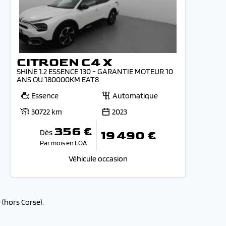
CITROEN C4 X
SHINE 1.2 ESSENCE 130 - GARANTIE MOTEUR 10
ANS OU 180000KM EAT8
Essence
Automatique
30722 km
2023
356 €
Dès
19 490 €
Par mois en LOA
Véhicule occasion
(hors Corse).