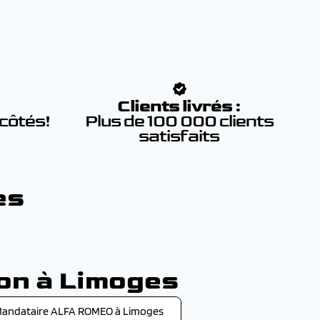
:
Clients livrés :
 côtés!
Plus de 100 000 clients
satisfaits
es
son à Limoges
andataire ALFA ROMEO à Limoges