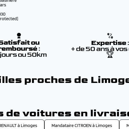
 Basinière
lars
030
protected]
Satisfait ou
Expertise
remboursé
:
+ de 50 ans à vos
 jours ou 50km
🏆
illes proches de Limog
de voitures en livrai
RENAULT à Limoges
Mandataire CITROEN à Limoges
M