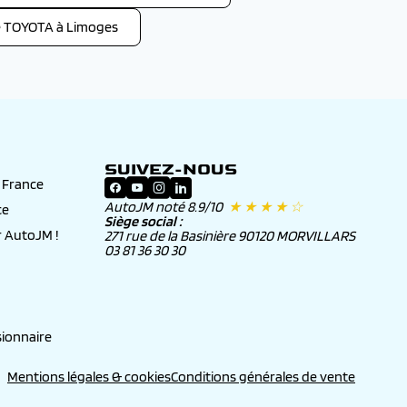
e TOYOTA à Limoges
SUIVEZ-NOUS
n France
AutoJM noté 8.9/10
★ ★ ★ ★ ☆
ce
Siège social :
 AutoJM !
271 rue de la Basinière 90120 MORVILLARS
03 81 36 30 30
ionnaire
Mentions légales & cookies
Conditions générales de vente