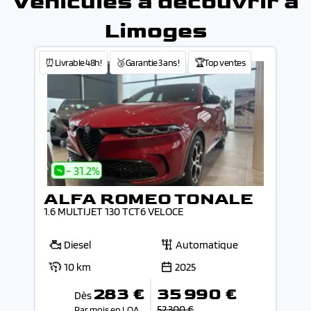
Véhicules à découvrir à
Limoges
⏰Livrable 48h!
🥉Garantie 3 ans !
🏆Top ventes
- 31.2%
ALFA ROMEO TONALE
1.6 MULTIJET 130 TCT6 VELOCE
Diesel
Automatique
10 km
2025
283 €
35 990 €
Dès
52 300 €
Par mois en LOA