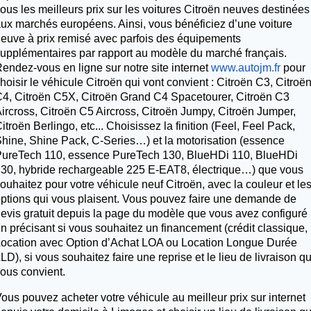
ous les meilleurs prix sur les voitures Citroën neuves destinées
ux marchés européens. Ainsi, vous bénéficiez d’une voiture
euve à prix remisé avec parfois des équipements
upplémentaires par rapport au modèle du marché français.
endez-vous en ligne sur notre site internet
www.autojm.fr
pour
hoisir le véhicule Citroën qui vont convient : Citroën C3, Citroë
4, Citroën C5X, Citroën Grand C4 Spacetourer, Citroën C3
ircross, Citroën C5 Aircross, Citroën Jumpy, Citroën Jumper,
itroën Berlingo, etc... Choisissez la finition (Feel, Feel Pack,
hine, Shine Pack, C-Series…) et la motorisation (essence
ureTech 110, essence PureTech 130, BlueHDi 110, BlueHDi
30, hybride rechargeable 225 E-EAT8, électrique…) que vous
ouhaitez pour votre véhicule neuf Citroën, avec la couleur et le
ptions qui vous plaisent. Vous pouvez faire une demande de
evis gratuit depuis la page du modèle que vous avez configuré
n précisant si vous souhaitez un financement (crédit classique,
ocation avec Option d’Achat LOA ou Location Longue Durée
LD), si vous souhaitez faire une reprise et le lieu de livraison qu
ous convient.
ous pouvez acheter votre véhicule au meilleur prix sur internet