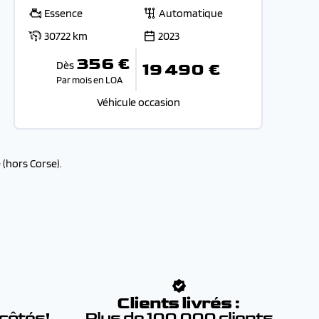
Essence
Automatique
30722 km
2023
356 €
Dès
19 490 €
Par mois en LOA
Véhicule occasion
(hors Corse).
:
Clients livrés :
 côtés!
Plus de 100 000 clients