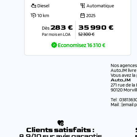
Diesel
Automatique
10 km
2025
283 €
35 990 €
Dès
52 300 €
Par mois en LOA
Economisez
16 310 €
Nos agence
AutoJM livre
Vous avez la 
AutoJM
271 rue de la
90120 Morvil
Tel : 0381363
Mail :
[email 
Clients satisfaits :
8.9/10 sur avis garantis