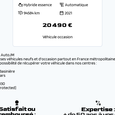
Hybride essence
Automatique
94584 km
2021
20 490 €
Véhicule occasion
s AutoJM
 ses véhicules neufs et d'occasion partout en France métropolitaine 
possibilité de récupérer votre véhicule dans nos centres :
 Basinière
lars
030
protected]
Satisfait ou
Expertise
remboursé
:
+ de 50 ans à vos