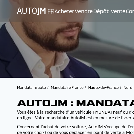
Acheter
Vendre
Dépôt-vente
Con
Mandataire auto
Mandataire France
Hauts-de-France
Nord
AUTOJM : MANDAT
HYUNDAI
Vous êtes à la recherche d’un véhicule
neuf ou d’o
en ligne. Votre mandataire AutoJM est en mesure de livrer v
Concernant l’achat de votre voiture, AutoJM s’occupe de l’e
de votre choix) ou de vous déplacer en point de vente à Morv