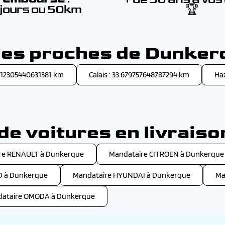
 jours ou 50km
🏆
lles proches de Dunker
4.12305440631381 km
Calais : 33.679757648787294 km
Ha
e voitures en livrais
re RENAULT à Dunkerque
Mandataire CITROEN à Dunkerque
D à Dunkerque
Mandataire HYUNDAI à Dunkerque
Ma
ataire OMODA à Dunkerque