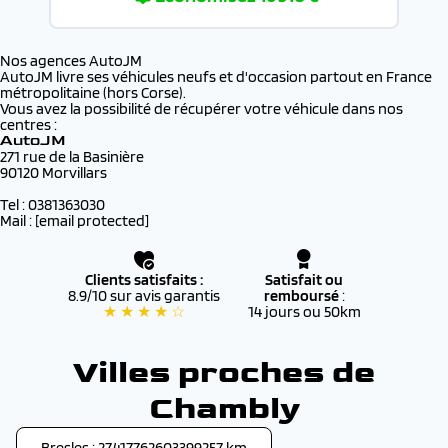
Nos agences AutoJM
AutoJM livre ses véhicules neufs et d'occasion partout en France
métropolitaine (hors Corse).
Vous avez la possibilité de récupérer votre véhicule dans nos
centres :
AutoJM
271 rue de la Basinière
90120 Morvillars
Tel : 0381363030
Mail :
[email protected]
Clients satisfaits :
Satisfait ou
8.9/10 sur avis garantis
remboursé
:
★ ★ ★ ★ ☆
14 jours ou 50km
Villes proches de
Chambly
Bresles : 27.417762603399257 km