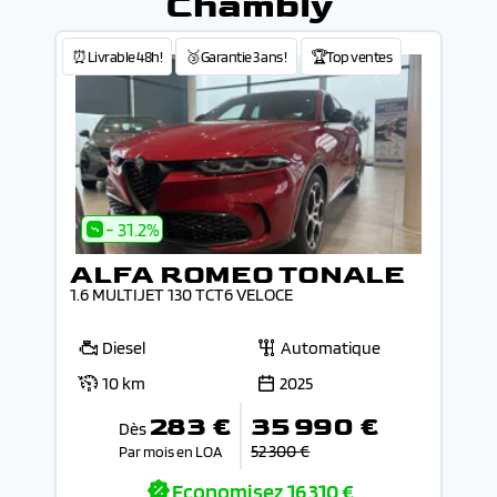
Chambly
⏰Livrable 48h!
🥉Garantie 3 ans !
🏆Top ventes
- 31.2%
ALFA ROMEO TONALE
1.6 MULTIJET 130 TCT6 VELOCE
Diesel
Automatique
10 km
2025
283 €
35 990 €
Dès
52 300 €
Par mois en LOA
Economisez
16 310 €