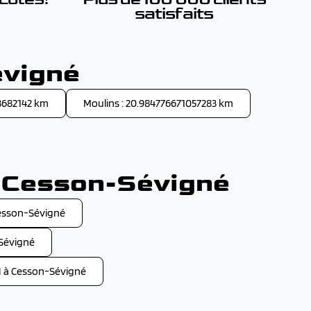
satisfaits
évigné
3682142 km
Moulins : 20.984776671057283 km
à Cesson-Sévigné
esson-Sévigné
Sévigné
à Cesson-Sévigné