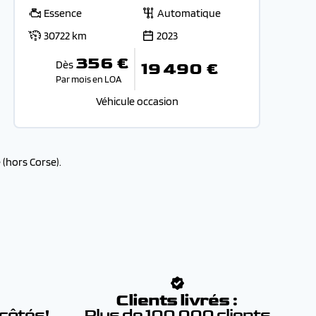
Essence
Automatique
30722 km
2023
356 €
Dès
19 490 €
Par mois en LOA
Véhicule occasion
(hors Corse).
:
Clients livrés :
 côtés!
Plus de 100 000 clients