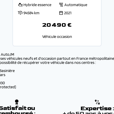
Hybride essence
Automatique
94584 km
2021
20 490 €
Véhicule occasion
s AutoJM
 ses véhicules neufs et d'occasion partout en France métropolitaine 
possibilité de récupérer votre véhicule dans nos centres :
 Basinière
lars
030
protected]
Satisfait ou
Expertise
remboursé
:
+ de 50 ans à vos