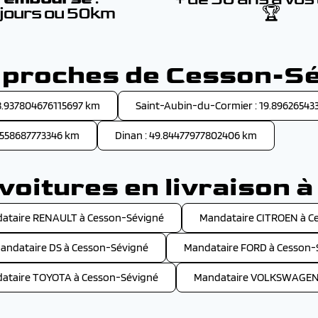
 jours ou 50km
🏆
s proches de Cesson-S
18.937804676115697 km
Saint-Aubin-du-Cormier : 19.89626543
1558687773346 km
Dinan : 49.84477977802406 km
voitures en livraison 
ataire RENAULT à Cesson-Sévigné
Mandataire CITROEN à C
andataire DS à Cesson-Sévigné
Mandataire FORD à Cesson-
ataire TOYOTA à Cesson-Sévigné
Mandataire VOLKSWAGEN 