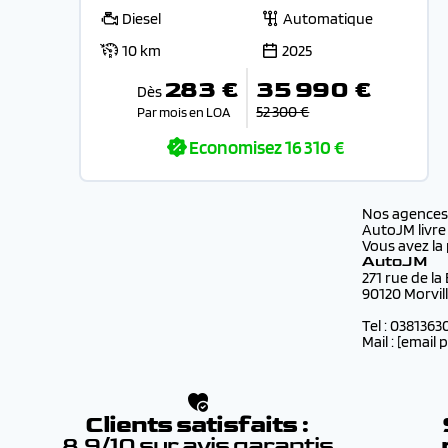
Diesel
Automatique
10 km
2025
283 €
35 990 €
Dès
52 300 €
Par mois en LOA
Economisez
16 310 €
Nos agence
AutoJM livre
Vous avez la 
AutoJM
271 rue de la
90120 Morvil
Tel : 0381363
Mail :
[email 
Clients satisfaits :
8.9/10 sur avis garantis