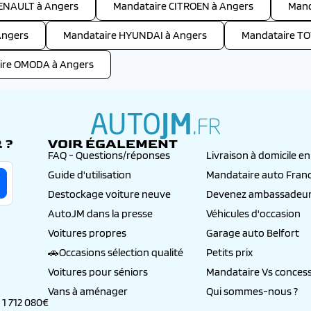
ENAULT à Angers
Mandataire CITROEN à Angers
Mand
Angers
Mandataire HYUNDAI à Angers
Mandataire TO
ire OMODA à Angers
 ?
VOIR ÉGALEMENT
autojm.fr
FAQ - Questions/réponses
Livraison à domicile e
Guide d'utilisation
Mandataire auto Fran
Destockage voiture neuve
Devenez ambassadeur
AutoJM dans la presse
Véhicules d'occasion
Voitures propres
Garage auto Belfort
🚗Occasions sélection qualité
Petits prix
Voitures pour séniors
Mandataire Vs concess
Vans à aménager
Qui sommes-nous ?
 1 712 080€