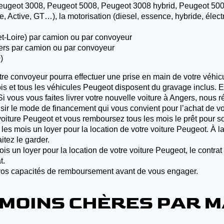
ugeot 3008, Peugeot 5008, Peugeot 3008 hybrid, Peugeot 5008 
ure, Active, GT…), la motorisation (diesel, essence, hybride, élec
et-Loire) par camion ou par convoyeur
ngers par camion ou par convoyeur
)
tre convoyeur pourra effectuer une prise en main de votre véhi
is et tous les véhicules Peugeot disposent du gravage inclus. Et
Si vous vous faites livrer votre nouvelle voiture à Angers, nous
r le mode de financement qui vous convient pour l’achat de vo
 voiture Peugeot et vous remboursez tous les mois le prêt pour s
les mois un loyer pour la location de votre voiture Peugeot. À la
itez le garder.
is un loyer pour la location de votre voiture Peugeot, le contr
t.
z vos capacités de remboursement avant de vous engager.
 MOINS CHÈRES PAR 