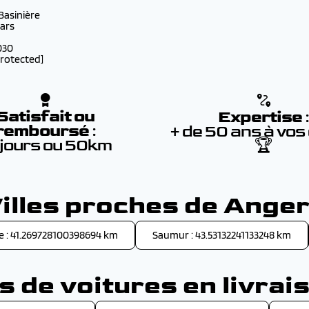
 Basinière
lars
030
protected]
Satisfait ou
Expertise
remboursé
:
+ de 50 ans à vos
 jours ou 50km
🏆
illes proches de Ange
e : 41.269728100398694 km
Saumur : 43.53132241133248 km
 de voitures en livrai