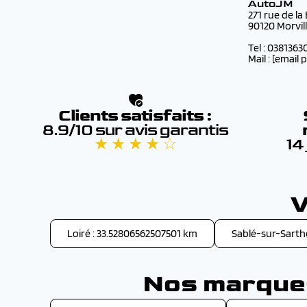
AutoJM
271 rue de la
90120 Morvil
Tel : 0381363
Mail :
[email 
Clients satisfaits :
8.9/10 sur avis garantis
★ ★ ★ ★ ☆
14
V
Loiré : 33.52806562507501 km
Sablé-sur-Sarth
Nos marques