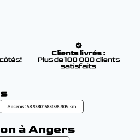
:
Clients livrés :
 côtés!
Plus de 100 000 clients
satisfaits
rs
Ancenis : 48.938015851384904 km
son à Angers