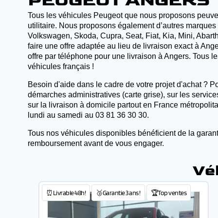
PEUGEOT ANGERS
Tous les véhicules Peugeot que nous proposons peuvent êt
utilitaire. Nous proposons également d’autres marques 
Volkswagen, Skoda, Cupra, Seat, Fiat, Kia, Mini, Abarth,
faire une offre adaptée au lieu de livraison exact à A
offre par téléphone pour une livraison à Angers. Tous 
véhicules français !
Besoin d'aide dans le cadre de votre projet d'achat ? Po
démarches administratives (carte grise), sur les servic
sur la livraison à domicile partout en France métropoli
lundi au samedi au 03 81 36 30 30.
Tous nos véhicules disponibles bénéficient de la garant
remboursement avant de vous engager.
Vé
⏰Livrable 48h!
🥉Garantie 3 ans !
🏆Top ventes