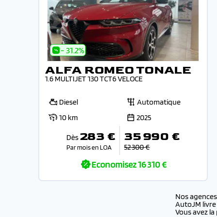
- 31.2%
ALFA ROMEO TONALE
1.6 MULTIJET 130 TCT6 VELOCE
Diesel
Automatique
10 km
2025
283 €
35 990 €
Dès
52 300 €
Par mois en LOA
Economisez
16 310 €
Nos agence
AutoJM livre
Vous avez la 