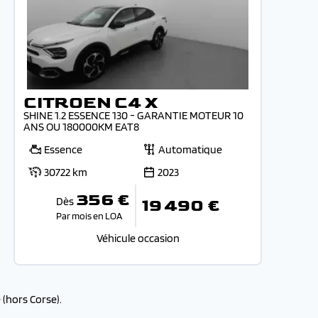
CITROEN C4 X
SHINE 1.2 ESSENCE 130 - GARANTIE MOTEUR 10
ANS OU 180000KM EAT8
Essence
Automatique
30722 km
2023
356 €
Dès
19 490 €
Par mois en LOA
Véhicule occasion
(hors Corse).