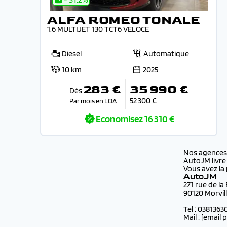
ALFA ROMEO TONALE
1.6 MULTIJET 130 TCT6 VELOCE
Diesel
Automatique
10 km
2025
283 €
35 990 €
Dès
52 300 €
Par mois en LOA
Economisez
16 310 €
Nos agence
AutoJM livre
Vous avez la 
AutoJM
271 rue de la
90120 Morvil
Tel : 0381363
Mail :
[email 