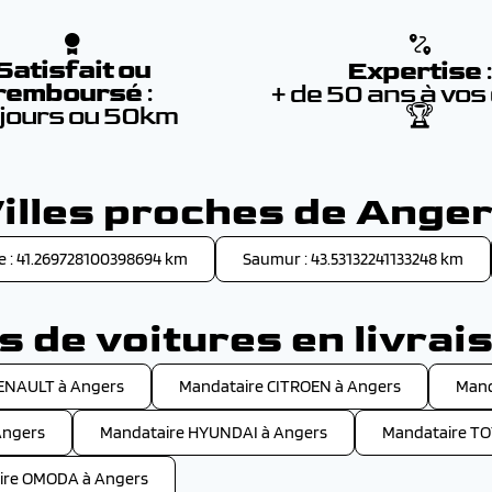
Satisfait ou
Expertise
remboursé
:
+ de 50 ans à vos
 jours ou 50km
🏆
illes proches de Ange
e : 41.269728100398694 km
Saumur : 43.53132241133248 km
 de voitures en livrai
ENAULT à Angers
Mandataire CITROEN à Angers
Mand
Angers
Mandataire HYUNDAI à Angers
Mandataire TO
ire OMODA à Angers