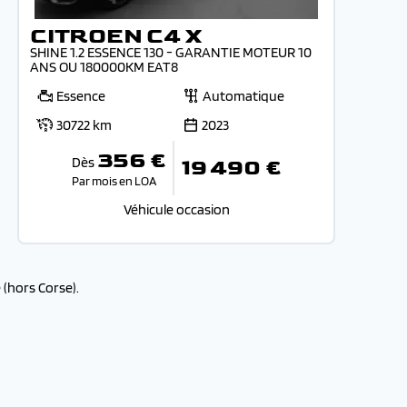
CITROEN C4 X
SHINE 1.2 ESSENCE 130 - GARANTIE MOTEUR 10
ANS OU 180000KM EAT8
Essence
Automatique
30722 km
2023
356 €
Dès
19 490 €
Par mois en LOA
Véhicule occasion
(hors Corse).