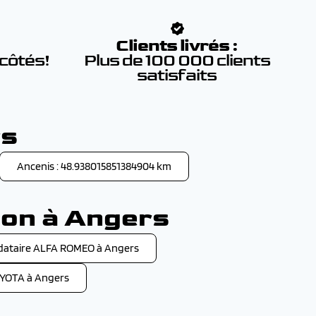
:
Clients livrés :
 côtés!
Plus de 100 000 clients
satisfaits
rs
Ancenis : 48.938015851384904 km
son à Angers
ataire ALFA ROMEO à Angers
YOTA à Angers