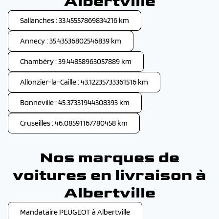
Albertville
Sallanches : 33.45557869834216 km
Annecy : 35.43536802546839 km
Chambéry : 39.44858963057889 km
Allonzier-la-Caille : 43.12235733361516 km
Bonneville : 45.37331944308393 km
Cruseilles : 46.08591167780458 km
Nos marques de
voitures en livraison à
Albertville
Mandataire PEUGEOT à Albertville