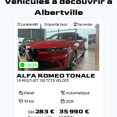
Véhicules à découvrir à
Albertville
⏰Livrable 48h!
🥉Garantie 3 ans !
🏆Top ventes
- 31.2%
ALFA ROMEO TONALE
1.6 MULTIJET 130 TCT6 VELOCE
Diesel
Automatique
10 km
2025
283 €
35 990 €
Dès