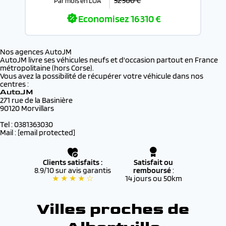
52 300 €
Par mois en LOA
Economisez
16 310 €
Nos agences AutoJM
AutoJM livre ses véhicules neufs et d'occasion partout en France
métropolitaine (hors Corse).
Vous avez la possibilité de récupérer votre véhicule dans nos
centres :
AutoJM
271 rue de la Basinière
90120 Morvillars
Tel : 0381363030
Mail :
[email protected]
Clients satisfaits :
Satisfait ou
8.9/10 sur avis garantis
remboursé
:
★ ★ ★ ★ ☆
14 jours ou 50km
Villes proches de