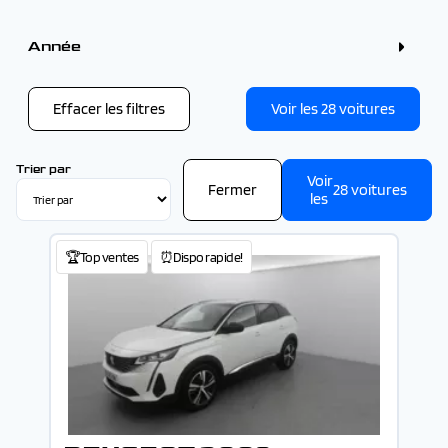
Couleur
Gris (9)
Année
Blanc (6)
Bleu (6)
Année
Noir (4)
Rouge (2)
Effacer les filtres
Voir les
28
voitures
Vert (1)
-
Trier par
Voir
Fermer
28
voitures
les
🏆Top ventes
⏰Dispo rapide!