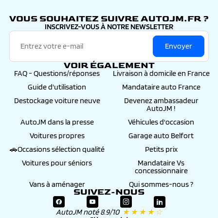
minéralogiques définitives frappées de votre
autojm.fr
numéro d’immatriculation.
VOUS SOUHAITEZ SUIVRE AUTOJM.FR ?
INSCRIVEZ-VOUS À NOTRE NEWSLETTER
>
Gravage des vitres : 99€
, Auto JM procédera au
gravage des vitres du véhicule et à son
enregistrement au fichier informatique ARGOS
Envoyer
pour une durée de 6 ans.
Le mandant bénéficiera du remboursement de sa
VOIR ÉGALEMENT
franchise assurance (à hauteur de 500€) en cas
FAQ - Questions/réponses
Livraison à domicile en France
d’accident et du remboursement « valeur à neuf »
durant 1 an, renouvelable, ainsi que d’autres
Guide d'utilisation
Mandataire auto France
avantages -
détails et conditions sur notre page
Destockage voiture neuve
Devenez ambassadeur
>
Préparation esthétique céramique : 299€
, Si
AutoJM !
l’entretien d’une voiture est essentiel à son bon
fonctionnement, maintenir l’éclat et la haute
AutoJM dans la presse
Véhicules d'occasion
brillance de la carrosserie permet avant tout de
Voitures propres
Garage auto Belfort
conserver un aspect extérieur neuf à long terme
-
détails et conditions sur notre page
🚗Occasions sélection qualité
Petits prix
Voitures pour séniors
Mandataire Vs
concessionnaire
Vans à aménager
Qui sommes-nous ?
SUIVEZ-NOUS
AutoJM noté 8.9/10
★ ★ ★ ★ ☆