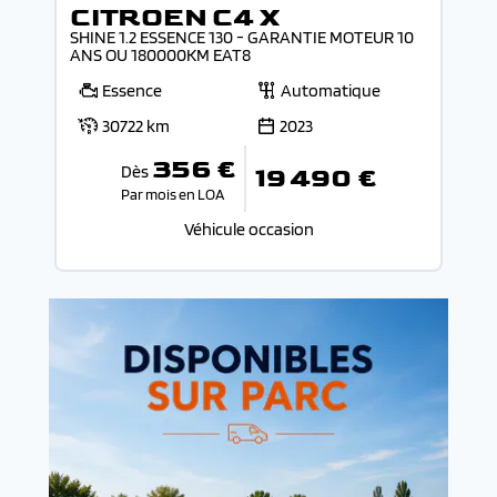
CITROEN C4 X
SHINE 1.2 ESSENCE 130 - GARANTIE MOTEUR 10
ANS OU 180000KM EAT8
Essence
Automatique
30722 km
2023
356 €
Dès
19 490 €
Par mois en LOA
Véhicule occasion