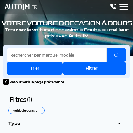
VOTRE VOITURE D'OCCASION À DOUBS
Trouvez la voiture d'occasion à Doubs au meilleur
prix avec AutoJM
Trier
Filtrer (
1
)
Retourner à la page précédente
Filtres (
1
)
Véhicule occasion
Type