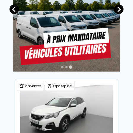
🏆Top ventes
⏰Dispo rapide!