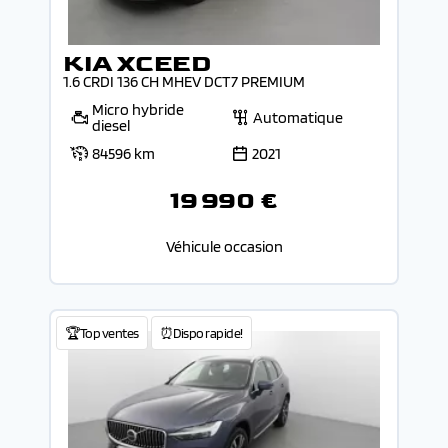
KIA XCEED
1.6 CRDI 136 CH MHEV DCT7 PREMIUM
Micro hybride
Automatique
diesel
84596 km
2021
19 990 €
Véhicule occasion
🏆Top ventes
⏰Dispo rapide!