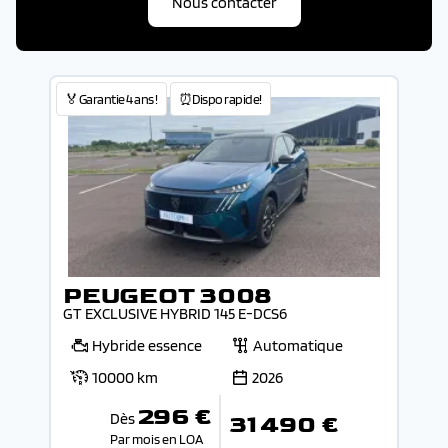
Nous contacter
🏅Garantie 4 ans !
⏰Dispo rapide!
PEUGEOT 3008
GT EXCLUSIVE HYBRID 145 E-DCS6
Hybride essence
Automatique
10000 km
2026
296 €
Dès
31 490 €
Par mois en LOA