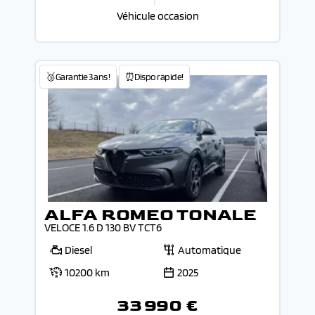
Véhicule occasion
🥉Garantie 3 ans !
⏰Dispo rapide!
ALFA ROMEO TONALE
VELOCE 1.6 D 130 BV TCT6
Diesel
Automatique
10200 km
2025
33 990 €