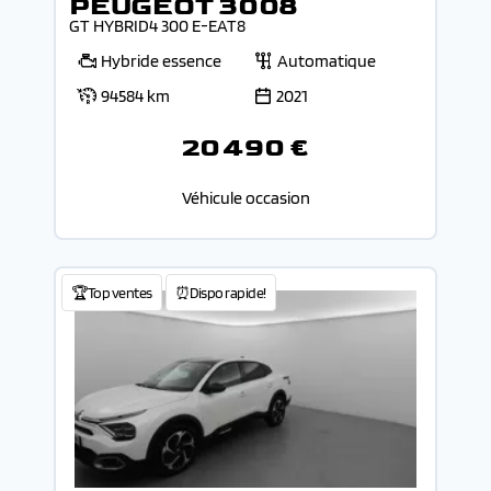
PEUGEOT 3008
GT HYBRID4 300 E-EAT8
Hybride essence
Automatique
94584 km
2021
20 490 €
Véhicule occasion
🏆Top ventes
⏰Dispo rapide!