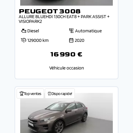
PEUGEOT 3008
ALLURE BLUEHDI 130CH EAT8 + PARK ASSIST +
VISIOPARK2
Diesel
Automatique
129000 km
2020
16 990 €
Véhicule occasion
🏆Top ventes
⏰Dispo rapide!