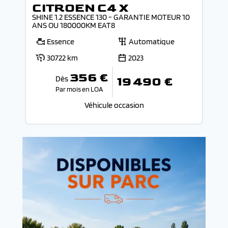
CITROEN C4 X
SHINE 1.2 ESSENCE 130 - GARANTIE MOTEUR 10
ANS OU 180000KM EAT8
Essence
Automatique
30722 km
2023
356 €
Dès
19 490 €
Par mois en LOA
Véhicule occasion