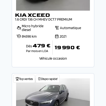
KIA XCEED
1.6 CRDI 136 CH MHEV DCT7 PREMIUM
Micro hybride
Automatique
diesel
84596 km
2021
479 €
Dès
19 990 €
Par mois en LOA
Véhicule occasion
🏆Top ventes
⏰Dispo rapide!