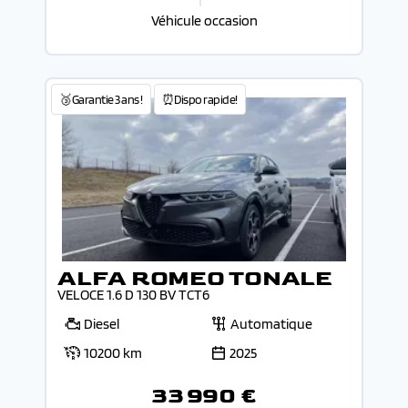
Véhicule occasion
🥉Garantie 3 ans !
⏰Dispo rapide!
ALFA ROMEO TONALE
VELOCE 1.6 D 130 BV TCT6
Diesel
Automatique
10200 km
2025
33 990 €