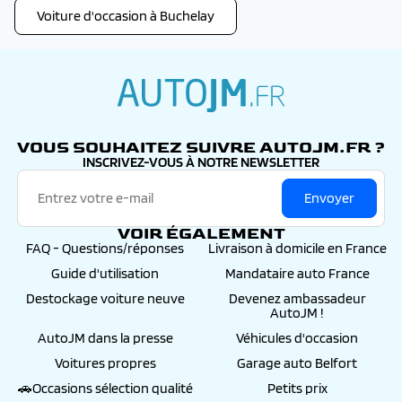
minéralogiques définitives frappées de votre
Voiture d'occasion à Buchelay
numéro d’immatriculation.
>
Gravage des vitres : 99€
, Auto JM procédera au
gravage des vitres du véhicule et à son
enregistrement au fichier informatique ARGOS
pour une durée de 6 ans.
Le mandant bénéficiera du remboursement de sa
autojm.fr
franchise assurance (à hauteur de 500€) en cas
d’accident et du remboursement « valeur à neuf »
VOUS SOUHAITEZ SUIVRE AUTOJM.FR ?
durant 1 an, renouvelable, ainsi que d’autres
INSCRIVEZ-VOUS À NOTRE NEWSLETTER
avantages -
détails et conditions sur notre page
>
Préparation esthétique céramique : 299€
, Si
Envoyer
l’entretien d’une voiture est essentiel à son bon
fonctionnement, maintenir l’éclat et la haute
VOIR ÉGALEMENT
brillance de la carrosserie permet avant tout de
FAQ - Questions/réponses
Livraison à domicile en France
conserver un aspect extérieur neuf à long terme
-
détails et conditions sur notre page
Guide d'utilisation
Mandataire auto France
Destockage voiture neuve
Devenez ambassadeur
AutoJM !
AutoJM dans la presse
Véhicules d'occasion
Voitures propres
Garage auto Belfort
🚗Occasions sélection qualité
Petits prix