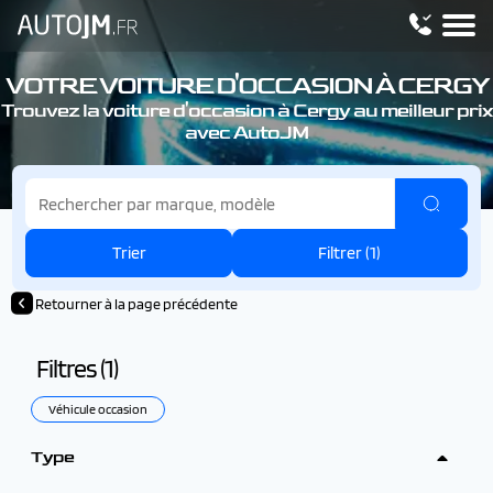
VOTRE VOITURE D'OCCASION À CERGY
Trouvez la voiture d'occasion à Cergy au meilleur prix
avec AutoJM
Trier
Filtrer (
1
)
Retourner à la page précédente
Filtres (
1
)
Véhicule occasion
Type