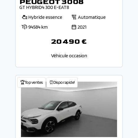
PEUGEOT 3008
GT HYBRID4 300 E-EAT8
Hybride essence
Automatique
94584 km
2021
20 490 €
Véhicule occasion
🏆Top ventes
⏰Dispo rapide!