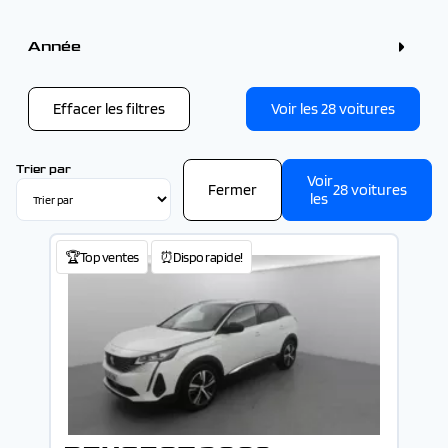
Couleur
Gris (9)
Année
Blanc (6)
Bleu (6)
Année
Noir (4)
Rouge (2)
Effacer les filtres
Voir les
28
voitures
Vert (1)
-
Trier par
Voir
Fermer
28
voitures
les
🏆Top ventes
⏰Dispo rapide!