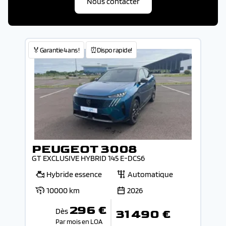
Nous contacter
🏅Garantie 4 ans !
⏰Dispo rapide!
PEUGEOT 3008
GT EXCLUSIVE HYBRID 145 E-DCS6
Hybride essence
Automatique
10000 km
2026
296 €
Dès
31 490 €
Par mois en LOA