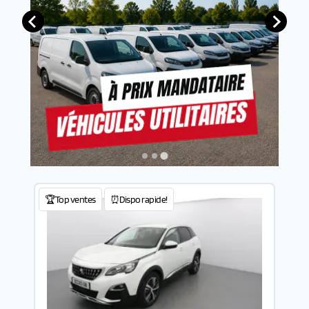
🏆Top ventes
⏰Dispo rapide!