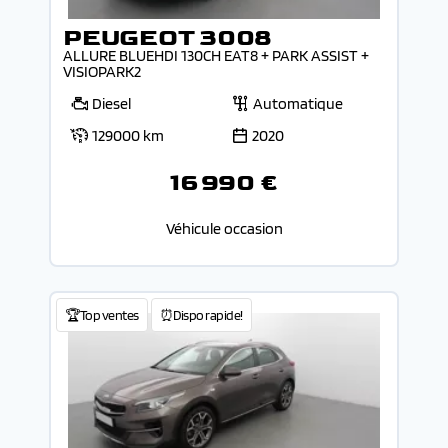
PEUGEOT 3008
ALLURE BLUEHDI 130CH EAT8 + PARK ASSIST +
VISIOPARK2
Diesel
Automatique
129000 km
2020
16 990 €
Véhicule occasion
🏆Top ventes
⏰Dispo rapide!