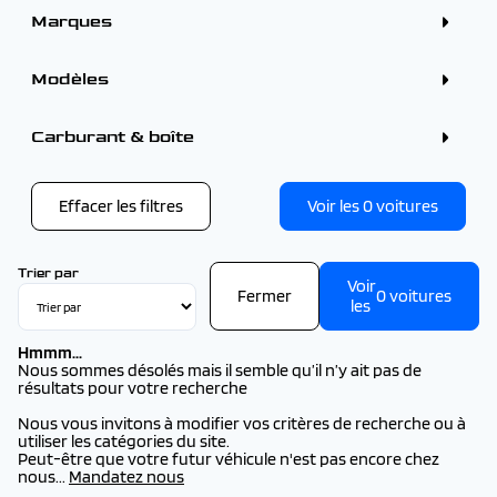
Marques
ALFA ROMEO (4)
BMW (1)
Modèles
CITROEN (9)
DS (1)
FORD (3)
RENAULT
Carburant & boîte
KIA (1)
RENAULT AUSTRAL (5)
OMODA (1)
RENAULT CAPTUR (7)
OMODA - JAECOO (1)
RENAULT CLIO (4)
OPEL (1)
RENAULT ESPACE (3)
Effacer les filtres
Voir les
0
voitures
PEUGEOT (25)
RENAULT RAFALE (4)
RENAULT (31)
RENAULT SYMBIOZ (8)
SEAT (1)
TOYOTA (1)
Trier par
VOLKSWAGEN (1)
Voir
Fermer
0
voitures
VOLVO (1)
les
Hmmm...
Nous sommes désolés mais il semble qu’il n’y ait pas de
résultats pour votre recherche
Nous vous invitons à modifier vos critères de recherche ou à
utiliser les catégories du site.
Peut-être que votre futur véhicule n'est pas encore chez
nous...
Mandatez nous