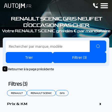
RENAULT SCENIC
GRIS NEUF ET
D'OCCASION PAS CHER
Votre RENAULT SCENIC
gris dès € par mandataire
Trier
Filtrer (
3
)
Retourner à la page précédente
Filtres (
3
)
RENAULT
RENAULT SCENIC
Gris
Prix & KM