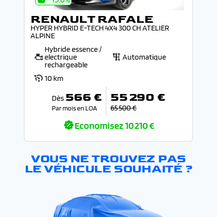
RENAULT RAFALE
HYPER HYBRID E-TECH 4X4 300 CH ATELIER
ALPINE
Hybride essence /
electrique
Automatique
rechargeable
10 km
566 €
55 290 €
Dès
65 500 €
Par mois en LOA
Economisez
10 210 €
VOUS NE TROUVEZ PAS
LE VÉHICULE SOUHAITÉ ?