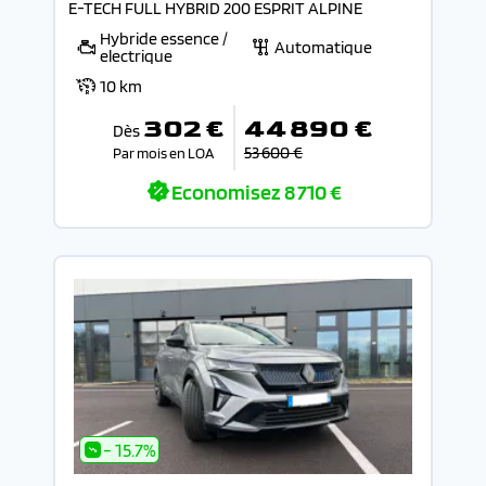
E-TECH FULL HYBRID 200 ESPRIT ALPINE
Hybride essence /
Automatique
electrique
10 km
302 €
44 890 €
Dès
53 600 €
Par mois en LOA
Economisez
8 710 €
- 15.7%