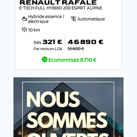
RENAULT RAFALE
E-TECH FULL HYBRID 200 ESPRIT ALPINE
Hybride essence /
Automatique
electrique
10 km
321 €
46 890 €
Dès
55 600 €
Par mois en LOA
Economisez
8 710 €