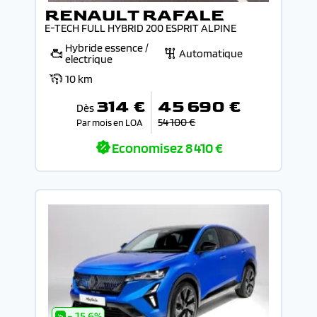
RENAULT RAFALE
E-TECH FULL HYBRID 200 ESPRIT ALPINE
Hybride essence /
Automatique
electrique
10 km
314 €
45 690 €
Dès
54 100 €
Par mois en LOA
Economisez
8 410 €
- 15.6%