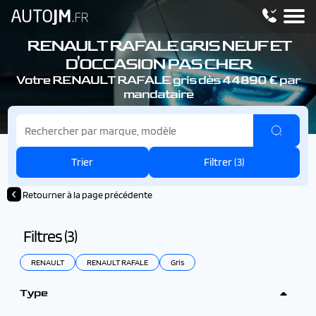
RENAULT RAFALE
GRIS NEUF ET
D'OCCASION PAS CHER
Votre RENAULT RAFALE
gris dès 44890 € par
mandataire
Trier
Filtrer (
3
)
Retourner à la page précédente
Filtres (
3
)
RENAULT
RENAULT RAFALE
Gris
Type