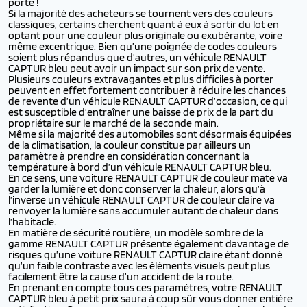
porte !
Si la majorité des acheteurs se tournent vers des couleurs
classiques, certains cherchent quant à eux à sortir du lot en
optant pour une couleur plus originale ou exubérante, voire
même excentrique. Bien qu’une poignée de codes couleurs
soient plus répandus que d’autres, un véhicule RENAULT
CAPTUR bleu peut avoir un impact sur son prix de vente.
Plusieurs couleurs extravagantes et plus difficiles à porter
peuvent en effet fortement contribuer à réduire les chances
de revente d’un véhicule RENAULT CAPTUR d’occasion, ce qui
est susceptible d’entraîner une baisse de prix de la part du
propriétaire sur le marché de la seconde main.
Même si la majorité des automobiles sont désormais équipées
de la climatisation, la couleur constitue par ailleurs un
paramètre à prendre en considération concernant la
température à bord d’un véhicule RENAULT CAPTUR bleu.
En ce sens, une voiture RENAULT CAPTUR de couleur mate va
garder la lumière et donc conserver la chaleur, alors qu’à
l’inverse un véhicule RENAULT CAPTUR de couleur claire va
renvoyer la lumière sans accumuler autant de chaleur dans
l’habitacle.
En matière de sécurité routière, un modèle sombre de la
gamme RENAULT CAPTUR présente également davantage de
risques qu’une voiture RENAULT CAPTUR claire étant donné
qu’un faible contraste avec les éléments visuels peut plus
facilement être la cause d’un accident de la route.
En prenant en compte tous ces paramètres, votre RENAULT
CAPTUR bleu à petit prix saura à coup sûr vous donner entière