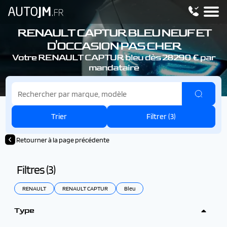
RENAULT CAPTUR
BLEU NEUF ET
D'OCCASION PAS CHER
Votre RENAULT CAPTUR
bleu dès 28290 € par
mandataire
Trier
Filtrer (
3
)
Retourner à la page précédente
Filtres (
3
)
RENAULT
RENAULT CAPTUR
Bleu
Type