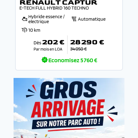
RENAULT CAPTUR
E-TECH FULL HYBRID 160 TECHNO
Hybride essence /
Automatique
electrique
10 km
202 €
28 290 €
Dès
34 050 €
Par mois en LOA
Economisez
5 760 €