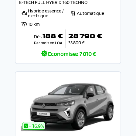
E-TECH FULL HYBRID 160 TECHNO
Hybride essence /
Automatique
electrique
10 km
188 €
28 790 €
Dès
35 800 €
Par mois en LOA
Economisez
7 010 €
- 16.9%