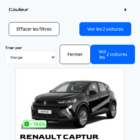
4 - 5 places (2)
Couleur
Couleur
Gris (7)
Noir (4)
Effacer les filtres
Voir les
2
voitures
Blanc (2)
Bleu (2)
Trier par
Voir
Fermer
2
voitures
les
- 19.6%
RENAULT CAPTUR