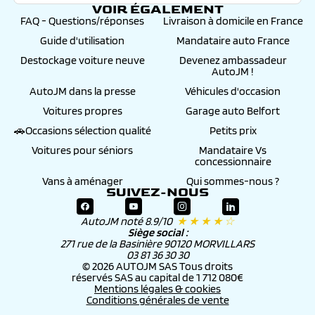
VOIR ÉGALEMENT
FAQ - Questions/réponses
Livraison à domicile en France
Guide d'utilisation
Mandataire auto France
Destockage voiture neuve
Devenez ambassadeur
AutoJM !
AutoJM dans la presse
Véhicules d'occasion
Voitures propres
Garage auto Belfort
🚗Occasions sélection qualité
Petits prix
Voitures pour séniors
Mandataire Vs
concessionnaire
Vans à aménager
Qui sommes-nous ?
SUIVEZ-NOUS
AutoJM noté 8.9/10
★ ★ ★ ★ ☆
Siège social :
271 rue de la Basinière 90120 MORVILLARS
03 81 36 30 30
© 2026 AUTOJM SAS Tous droits
réservés SAS au capital de 1 712 080€
Mentions légales & cookies
Conditions générales de vente