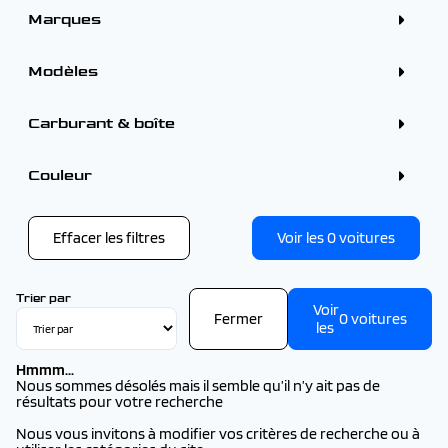
Marques
ALFA ROMEO (1)
BMW (1)
Modèles
CITROEN (8)
DS (4)
FORD (2)
PEUGEOT
Carburant & boîte
PEUGEOT (22)
PEUGEOT 2008 (4)
RENAULT (10)
PEUGEOT 208 (3)
PEUGEOT 3008 (1)
Couleur
PEUGEOT 3008 (2026) (2)
PEUGEOT 308 (2026) (3)
Couleur
PEUGEOT 308 SW (2026) (1)
Vert (1)
PEUGEOT 408 (2026) (2)
Effacer les filtres
Voir les
0
voitures
PEUGEOT 5008 (2026) (4)
PEUGEOT EXPERT FG TOLE (2026) (1)
PEUGEOT TRAVELLER (2026) (1)
Trier par
Voir
Fermer
0
voitures
les
Hmmm...
Nous sommes désolés mais il semble qu’il n’y ait pas de
résultats pour votre recherche
Nous vous invitons à modifier vos critères de recherche ou à