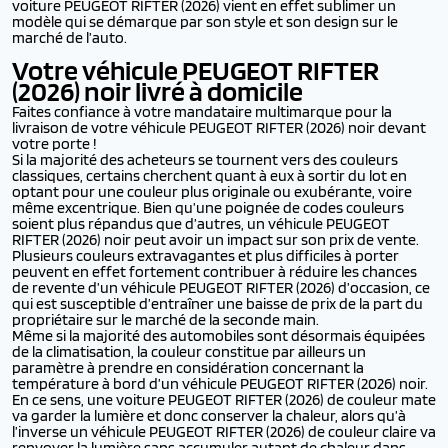
voiture PEUGEOT RIFTER (2026) vient en effet sublimer un
modèle qui se démarque par son style et son design sur le
marché de l’auto.
Votre véhicule PEUGEOT RIFTER
(2026) noir livré à domicile
Faites confiance à votre mandataire multimarque pour la
livraison de votre véhicule PEUGEOT RIFTER (2026) noir devant
votre porte !
Si la majorité des acheteurs se tournent vers des couleurs
classiques, certains cherchent quant à eux à sortir du lot en
optant pour une couleur plus originale ou exubérante, voire
même excentrique. Bien qu’une poignée de codes couleurs
soient plus répandus que d’autres, un véhicule PEUGEOT
RIFTER (2026) noir peut avoir un impact sur son prix de vente.
Plusieurs couleurs extravagantes et plus difficiles à porter
peuvent en effet fortement contribuer à réduire les chances
de revente d’un véhicule PEUGEOT RIFTER (2026) d’occasion, ce
qui est susceptible d’entraîner une baisse de prix de la part du
propriétaire sur le marché de la seconde main.
Même si la majorité des automobiles sont désormais équipées
de la climatisation, la couleur constitue par ailleurs un
paramètre à prendre en considération concernant la
température à bord d’un véhicule PEUGEOT RIFTER (2026) noir.
En ce sens, une voiture PEUGEOT RIFTER (2026) de couleur mate
va garder la lumière et donc conserver la chaleur, alors qu’à
l’inverse un véhicule PEUGEOT RIFTER (2026) de couleur claire va
renvoyer la lumière sans accumuler autant de chaleur dans