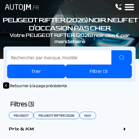
PEUGEOT RIFTER (2026)
NOIR NEUF ET
D'OCCASION PAS CHER
Votre PEUGEOT RIFTER (2026)
noir dès € par
mandataire
Trier
Filtrer (
3
)
Retourner à la page précédente
Filtres (
3
)
PEUGEOT
PEUGEOT RIFTER (2026)
Noir
Prix & KM