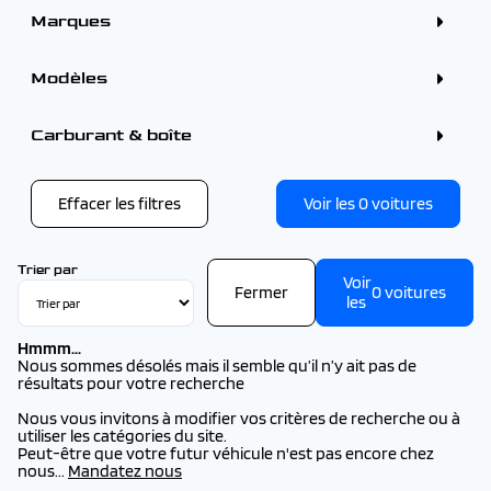
Marques
ALFA ROMEO (3)
BMW (1)
Modèles
CITROEN (9)
DS (1)
FORD (3)
PEUGEOT
Carburant & boîte
KIA (1)
PEUGEOT 2008 (9)
OMODA (1)
PEUGEOT 208 (4)
OMODA - JAECOO (1)
PEUGEOT 3008 (2026) (2)
OPEL (1)
PEUGEOT 308 (2026) (4)
Effacer les filtres
Voir les
0
voitures
PEUGEOT (25)
PEUGEOT 308 SW (2026) (2)
RENAULT (30)
PEUGEOT 5008 (2026) (3)
SEAT (1)
PEUGEOT 508 (1)
TOYOTA (1)
Trier par
VOLKSWAGEN (1)
Voir
Fermer
0
voitures
VOLVO (1)
les
Hmmm...
Nous sommes désolés mais il semble qu’il n’y ait pas de
résultats pour votre recherche
Nous vous invitons à modifier vos critères de recherche ou à
utiliser les catégories du site.
Peut-être que votre futur véhicule n'est pas encore chez
nous...
Mandatez nous