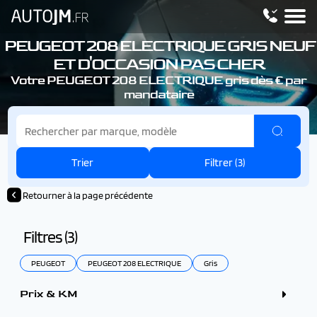
PEUGEOT 208 ELECTRIQUE
GRIS NEUF
ET D'OCCASION PAS CHER
Votre PEUGEOT 208 ELECTRIQUE
gris dès € par
mandataire
Trier
Filtrer (
3
)
Retourner à la page précédente
Filtres (
3
)
PEUGEOT
PEUGEOT 208 ELECTRIQUE
Gris
Prix & KM