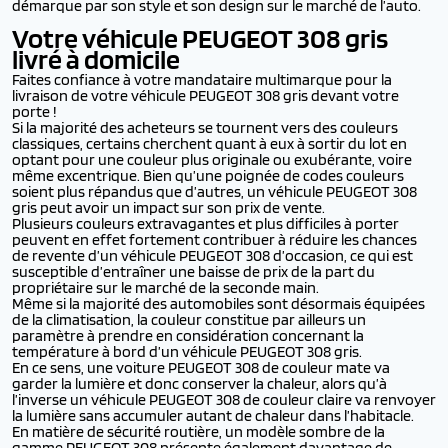
démarque par son style et son design sur le marché de l’auto.
Votre véhicule PEUGEOT 308 gris
livré à domicile
Faites confiance à votre mandataire multimarque pour la
livraison de votre véhicule PEUGEOT 308 gris devant votre
porte !
Si la majorité des acheteurs se tournent vers des couleurs
classiques, certains cherchent quant à eux à sortir du lot en
optant pour une couleur plus originale ou exubérante, voire
même excentrique. Bien qu’une poignée de codes couleurs
soient plus répandus que d’autres, un véhicule PEUGEOT 308
gris peut avoir un impact sur son prix de vente.
Plusieurs couleurs extravagantes et plus difficiles à porter
peuvent en effet fortement contribuer à réduire les chances
de revente d’un véhicule PEUGEOT 308 d’occasion, ce qui est
susceptible d’entraîner une baisse de prix de la part du
propriétaire sur le marché de la seconde main.
Même si la majorité des automobiles sont désormais équipées
de la climatisation, la couleur constitue par ailleurs un
paramètre à prendre en considération concernant la
température à bord d’un véhicule PEUGEOT 308 gris.
En ce sens, une voiture PEUGEOT 308 de couleur mate va
garder la lumière et donc conserver la chaleur, alors qu’à
l’inverse un véhicule PEUGEOT 308 de couleur claire va renvoyer
la lumière sans accumuler autant de chaleur dans l’habitacle.
En matière de sécurité routière, un modèle sombre de la
gamme PEUGEOT 308 présente également davantage de