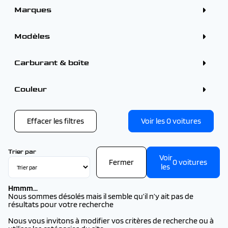
Marques
ALFA ROMEO (3)
BMW (1)
Modèles
CITROEN (10)
DS (1)
FORD (3)
PEUGEOT
Carburant & boîte
KIA (1)
PEUGEOT 2008 (9)
OMODA (1)
PEUGEOT 208 (3)
OMODA - JAECOO (1)
PEUGEOT 3008 (2026) (2)
Couleur
OPEL (1)
PEUGEOT 308 (2026) (4)
PEUGEOT (24)
PEUGEOT 308 SW (2026) (2)
Couleur
RENAULT (30)
PEUGEOT 5008 (2026) (3)
Vert (1)
SEAT (1)
PEUGEOT 508 (1)
Effacer les filtres
Voir les
0
voitures
TOYOTA (1)
VOLKSWAGEN (1)
VOLVO (1)
Trier par
Voir
Fermer
0
voitures
les
Hmmm...
Nous sommes désolés mais il semble qu’il n’y ait pas de
résultats pour votre recherche
Nous vous invitons à modifier vos critères de recherche ou à