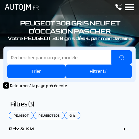
PEUGEOT 308
GRIS NEUF ET
D'OCCASION PAS CHER
Votre PEUGEOT 308
gris dès € par mandataire
Trier
Filtrer (
3
)
Retourner à la page précédente
Filtres (
3
)
PEUGEOT
PEUGEOT 308
Gris
Prix & KM