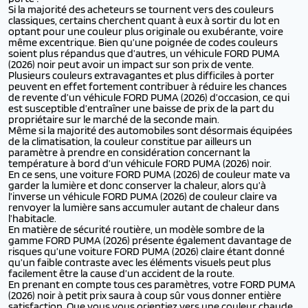
Si la majorité des acheteurs se tournent vers des couleurs
classiques, certains cherchent quant à eux à sortir du lot en
optant pour une couleur plus originale ou exubérante, voire
même excentrique. Bien qu’une poignée de codes couleurs
soient plus répandus que d’autres, un véhicule FORD PUMA
(2026) noir peut avoir un impact sur son prix de vente.
Plusieurs couleurs extravagantes et plus difficiles à porter
peuvent en effet fortement contribuer à réduire les chances
de revente d’un véhicule FORD PUMA (2026) d’occasion, ce qui
est susceptible d’entraîner une baisse de prix de la part du
propriétaire sur le marché de la seconde main.
Même si la majorité des automobiles sont désormais équipées
de la climatisation, la couleur constitue par ailleurs un
paramètre à prendre en considération concernant la
température à bord d’un véhicule FORD PUMA (2026) noir.
En ce sens, une voiture FORD PUMA (2026) de couleur mate va
garder la lumière et donc conserver la chaleur, alors qu’à
l’inverse un véhicule FORD PUMA (2026) de couleur claire va
renvoyer la lumière sans accumuler autant de chaleur dans
l’habitacle.
En matière de sécurité routière, un modèle sombre de la
gamme FORD PUMA (2026) présente également davantage de
risques qu’une voiture FORD PUMA (2026) claire étant donné
qu’un faible contraste avec les éléments visuels peut plus
facilement être la cause d’un accident de la route.
En prenant en compte tous ces paramètres, votre FORD PUMA
(2026) noir à petit prix saura à coup sûr vous donner entière
satisfaction. Que vous vous orientiez vers une couleur chaude