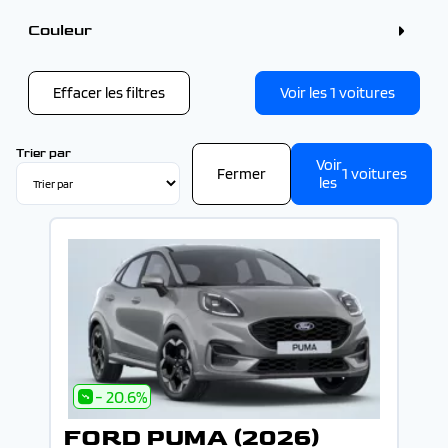
4 - 5 places (1)
Couleur
Couleur
Gris (3)
Noir (1)
Effacer les filtres
Voir les
1
voitures
Rouge (1)
Trier par
Voir
Fermer
1
voitures
les
- 20.6%
FORD PUMA (2026)