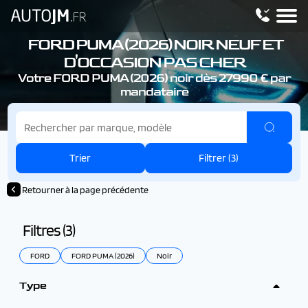
FORD PUMA (2026)
NOIR NEUF ET
D'OCCASION PAS CHER
Votre FORD PUMA (2026)
noir dès 27990 € par
mandataire
Trier
Filtrer (
3
)
Retourner à la page précédente
Filtres (
3
)
FORD
FORD PUMA (2026)
Noir
Type