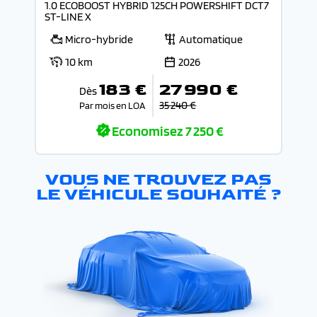
1.0 ECOBOOST HYBRID 125CH POWERSHIFT DCT7
ST-LINE X
Micro-hybride
Automatique
10 km
2026
183 €
27 990 €
Dès
35 240 €
Par mois en LOA
Economisez
7 250 €
VOUS NE TROUVEZ PAS
LE VÉHICULE SOUHAITÉ ?