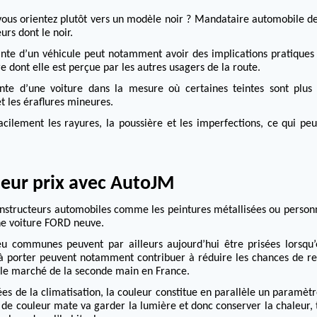
ous orientez plutôt vers un modèle noir ?
Mandataire automobile dep
rs dont le noir.
einte d’un véhicule peut notamment avoir des implications pratiques
re dont elle est perçue par les autres usagers de la route.
te d’une voiture dans la mesure où certaines teintes sont plus p
 les éraflures mineures.
cilement les rayures, la poussière et les imperfections, ce qui peu
leur prix avec AutoJM
nstructeurs automobiles comme les peintures métallisées ou personn
une voiture FORD neuve.
u communes peuvent par ailleurs aujourd’hui être prisées lorsqu’el
es à porter peuvent notamment contribuer à réduire les chances de re
ur le marché de la seconde main en France.
s de la climatisation, la couleur constitue en parallèle un paramèt
 de couleur mate va garder la lumière et donc conserver la chaleur, 