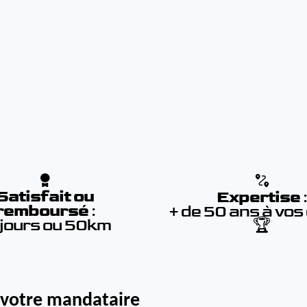
Satisfait ou
Expertise
remboursé
:
+ de 50 ans à vos
 jours ou 50km
🏆
 votre mandataire