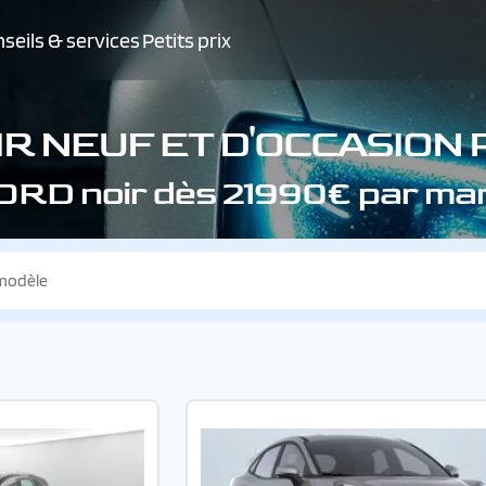
seils & services
Petits prix
R NEUF ET D'OCCASION
ORD noir dès 21990€ par ma