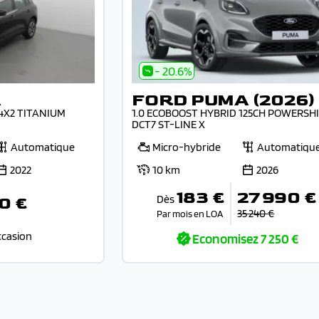
- 20.6%
A
FORD PUMA (2026)
A 4X2 TITANIUM
1.0 ECOBOOST HYBRID 125CH POWERSH
DCT7 ST-LINE X
Automatique
Micro-hybride
Automatiqu
2022
10 km
2026
183 €
27 990 €
Dès
0 €
35 240 €
Par mois en LOA
ccasion
Economisez
7 250 €