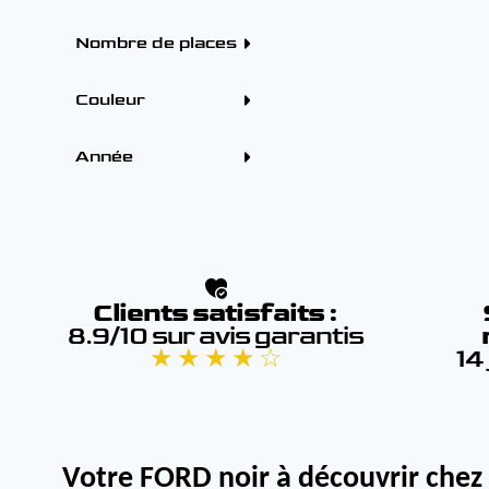
Boîtes
5 portes (2)
Automatique (2)
Nombre de places
4 - 5 places (2)
Couleur
Couleur
Gris (3)
Année
Noir (2)
Rouge (1)
Année
-
Clients satisfaits :
8.9/10 sur avis garantis
★ ★ ★ ★ ☆
14
Votre FORD noir à découvrir chez