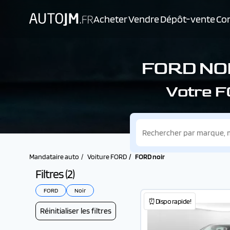
Acheter
Vendre
Dépôt-vente
Con
FORD NOI
Votre F
Mandataire auto
Voiture FORD
FORD noir
Filtres (
2
)
FORD
Noir
⏰Dispo rapide!
Réinitialiser les filtres