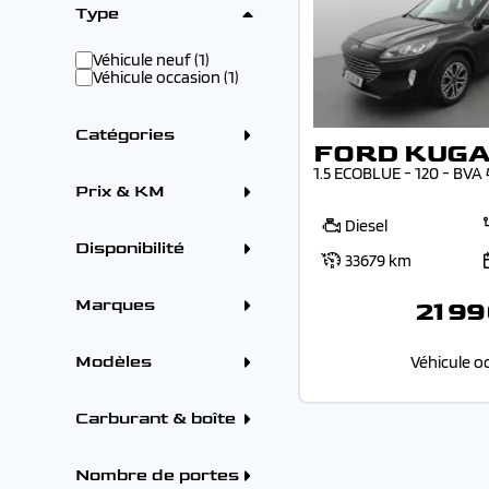
Type
Véhicule neuf (1)
Véhicule occasion (1)
Catégories
FORD KUG
Crossover / SUV (2)
1.5 ECOBLUE - 120 - BV
Prix & KM
Prix
Diesel
Disponibilité
33679 km
Sur parc (1)
En arrivage (1)
Marques
21 99
Kilométrage
ALFA ROMEO (1)
BMW (1)
Véhicule o
Modèles
CITROEN (8)
DS (4)
FORD (2)
FORD
Carburant & boîte
PEUGEOT (22)
FORD KUGA (1)
RENAULT (10)
FORD PUMA (2026) (1)
Carburants
Diesel (1)
Nombre de portes
Hybride (1)