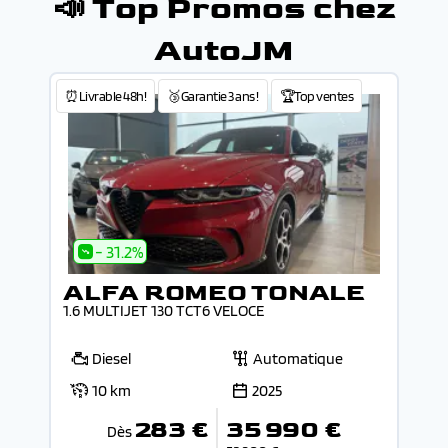
📣 Top Promos chez
AutoJM
⏰Livrable 48h!
🥉Garantie 3 ans !
🏆Top ventes
- 31.2%
ALFA ROMEO TONALE
1.6 MULTIJET 130 TCT6 VELOCE
Diesel
Automatique
10 km
2025
283 €
35 990 €
Dès