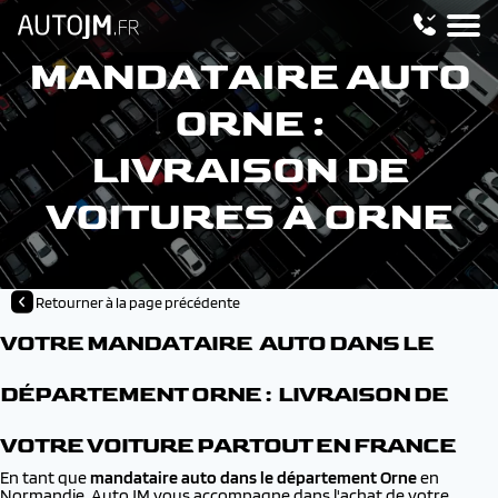
MANDATAIRE AUTO
ORNE :
LIVRAISON DE
VOITURES À ORNE
Retourner à la page précédente
VOTRE MANDATAIRE AUTO DANS LE
DÉPARTEMENT ORNE : LIVRAISON DE
VOTRE VOITURE PARTOUT EN FRANCE
En tant que
mandataire auto dans le département Orne
en
Normandie, AutoJM vous accompagne dans l'achat de votre