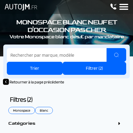
MONOSPACE BLANC NEUF ET
D'OCCASION PAS CHER
Votre Monospace blanc dès € par mandataire
Trier
Filtrer (
2
)
Retourner à la page précédente
Filtres (
2
)
Monospace
Blanc
Catégories
Crossover / SUV (37)