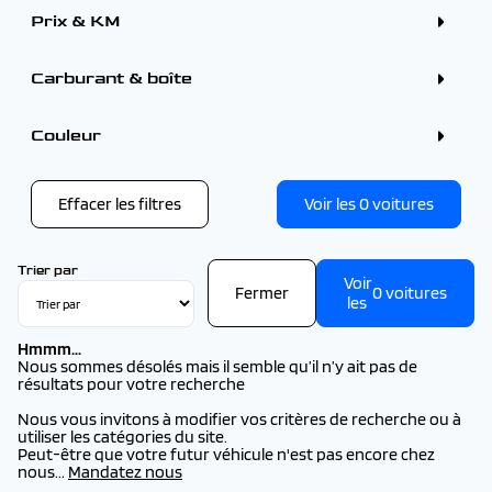
Utilitaire (6)
Prix & KM
Berline (4)
Citadine (4)
Break (1)
Carburant & boîte
Couleur
Couleur
Noir (1)
Effacer les filtres
Voir les
0
voitures
Trier par
Voir
Fermer
0
voitures
les
Hmmm...
Nous sommes désolés mais il semble qu’il n’y ait pas de
résultats pour votre recherche
Nous vous invitons à modifier vos critères de recherche ou à
utiliser les catégories du site.
Peut-être que votre futur véhicule n'est pas encore chez
nous...
Mandatez nous