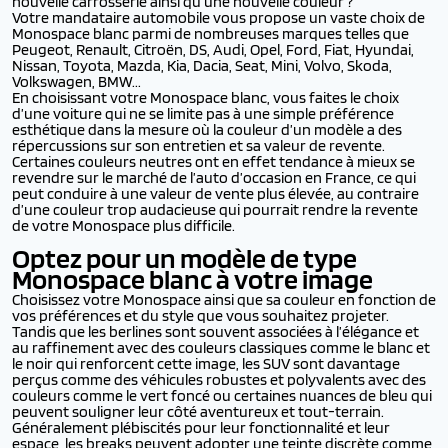
nouvelle carrosserie ainsi qu’une nouvelle couleur ?
Votre mandataire automobile vous propose un vaste choix de
Monospace blanc parmi de nombreuses marques telles que
Peugeot, Renault, Citroën, DS, Audi, Opel, Ford, Fiat, Hyundai,
Nissan, Toyota, Mazda, Kia, Dacia, Seat, Mini, Volvo, Skoda,
Volkswagen, BMW...
En choisissant votre Monospace blanc, vous faites le choix
d’une voiture qui ne se limite pas à une simple préférence
esthétique dans la mesure où la couleur d’un modèle a des
répercussions sur son entretien et sa valeur de revente.
Certaines couleurs neutres ont en effet tendance à mieux se
revendre sur le marché de l’auto d’occasion en France, ce qui
peut conduire à une valeur de vente plus élevée, au contraire
d’une couleur trop audacieuse qui pourrait rendre la revente
de votre Monospace plus difficile.
Optez pour un modèle de type
Monospace blanc à votre image
Choisissez votre Monospace ainsi que sa couleur en fonction de
vos préférences et du style que vous souhaitez projeter.
Tandis que les berlines sont souvent associées à l’élégance et
au raffinement avec des couleurs classiques comme le blanc et
le noir qui renforcent cette image, les SUV sont davantage
perçus comme des véhicules robustes et polyvalents avec des
couleurs comme le vert foncé ou certaines nuances de bleu qui
peuvent souligner leur côté aventureux et tout-terrain.
Généralement plébiscités pour leur fonctionnalité et leur
espace, les breaks peuvent adopter une teinte discrète comme