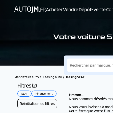
Acheter
Vendre
Dépôt-vente
Con
Votre voiture 
Mandataire auto
Leasing auto
leasing SEAT
Filtres (
2
)
SEAT
Financement
Hmmm...
Nous sommes désolés mais i
Réinitialiser les filtres
Nous vous invitons à modifi
Peut-être que votre futur 