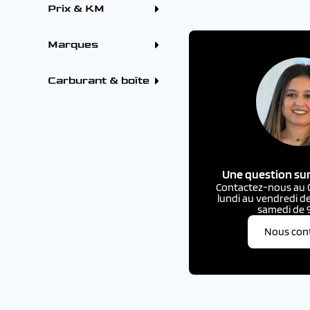
Prix & KM
Marques
ALFA ROMEO (6)
CITROEN (75)
Carburant & boîte
DS (18)
FORD (29)
HYUNDAI (23)
OMODA (1)
PEUGEOT (158)
RENAULT (92)
TOYOTA (3)
VOLKSWAGEN (1)
Une question sur
VOLVO (1)
Contactez-nous au 03
lundi au vendredi de
samedi de 9
Nous con