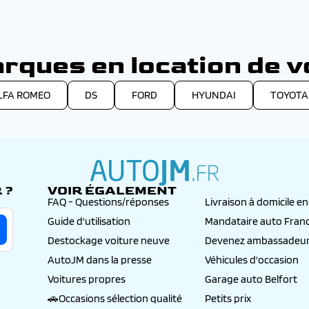
our bénéficier d’un véhicule neuf à loyer fixe ! Rendez-vous sur w
ion de votre choix. Nos conseillères en financement sont chargées d
 et votre budget : crédit classique, LOA ou LLD. Dans le cas d’un le
ant le mieux à vos attentes. En passant par AutoJM, vous pouvez fai
rques en location de vo
LFA ROMEO
DS
FORD
HYUNDAI
TOYOTA
 ?
VOIR ÉGALEMENT
autojm.fr
FAQ - Questions/réponses
Livraison à domicile e
Guide d'utilisation
Mandataire auto Fran
Destockage voiture neuve
Devenez ambassadeur
AutoJM dans la presse
Véhicules d'occasion
Voitures propres
Garage auto Belfort
🚗Occasions sélection qualité
Petits prix