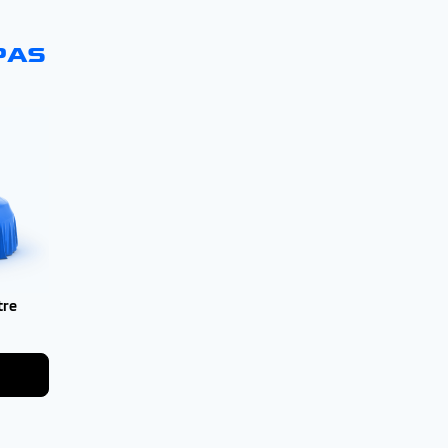
PAS
tre