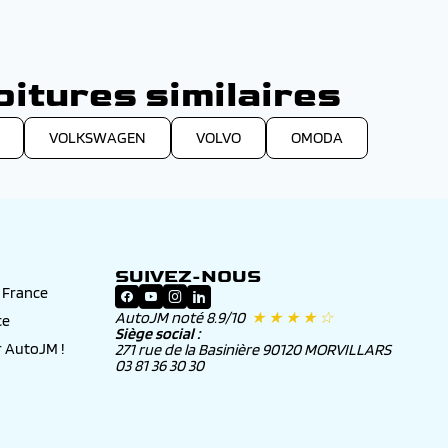
ww.autojm.fr pour configurer votre véhicule avec la
e vous accompagner pour choisir le mode de
asing, vous ajustez avec elles les modalités du
re livrer votre véhicule neuf à domicile, à l’adresse
itures similaires
VOLKSWAGEN
VOLVO
OMODA
SUIVEZ-NOUS
n France
AutoJM noté 8.9/10
★ ★ ★ ★ ☆
ce
Siège social :
 AutoJM !
271 rue de la Basinière 90120 MORVILLARS
03 81 36 30 30