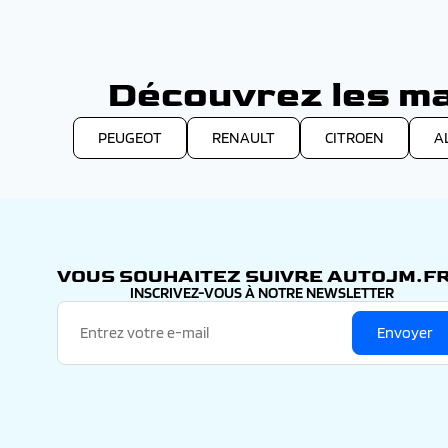
AutoJM vous propose le leasing sur votre Seat Ateca p
couleur, les équipements, la finition et la motorisat
financement correspondant le mieux à votre projet auto
contrat afin de trouver le montant de loyer correspond
de votre choix, ou le réceptionner dans nos locaux.
Découvrez les ma
PEUGEOT
RENAULT
CITROEN
A
VOUS SOUHAITEZ SUIVRE AUTOJM.FR
INSCRIVEZ-VOUS À NOTRE NEWSLETTER
Envoyer