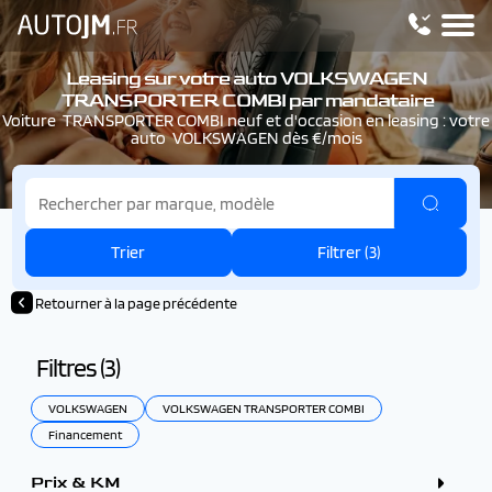
Leasing sur votre auto VOLKSWAGEN
TRANSPORTER COMBI par mandataire
Voiture TRANSPORTER COMBI neuf et d'occasion en leasing : votre
auto VOLKSWAGEN dès €/mois
Trier
Filtrer (
3
)
Retourner à la page précédente
Filtres (
3
)
VOLKSWAGEN
VOLKSWAGEN TRANSPORTER COMBI
Financement
Prix & KM