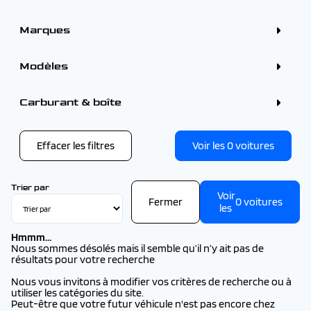
Marques
ALFA ROMEO (6)
CITROEN (75)
Modèles
DS (18)
FORD (29)
HYUNDAI (23)
VOLKSWAGEN
Carburant & boîte
OMODA (1)
VOLKSWAGEN T-ROC (1)
PEUGEOT (158)
RENAULT (92)
TOYOTA (3)
Effacer les filtres
Voir les
0
voitures
VOLKSWAGEN (1)
VOLVO (1)
Trier par
Voir
Fermer
0
voitures
les
Hmmm...
Nous sommes désolés mais il semble qu’il n’y ait pas de
résultats pour votre recherche
Nous vous invitons à modifier vos critères de recherche ou à
utiliser les catégories du site.
Peut-être que votre futur véhicule n'est pas encore chez