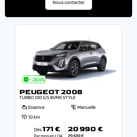
Nous contacter
- 28.4%
PEUGEOT 2008
TURBO 100 S/S BVM6 STYLE
Essence
Manuelle
10 km
171 €
20 990 €
Dès
29 320 €
Par mois en LOA