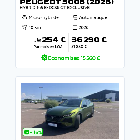
PEUGEOT 5008 (2026)
HYBRID 145 E-DCS6 GT EXCLUSIVE
Micro-hybride
Automatique
10 km
2026
254 €
36 290 €
Dès
51 850 €
Par mois en LOA
Economisez
15 560 €
- 16%