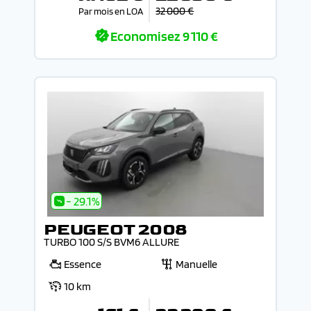
32 000 €
Par mois en LOA
Economisez
9 110 €
- 29.1%
PEUGEOT 2008
TURBO 100 S/S BVM6 ALLURE
Essence
Manuelle
10 km