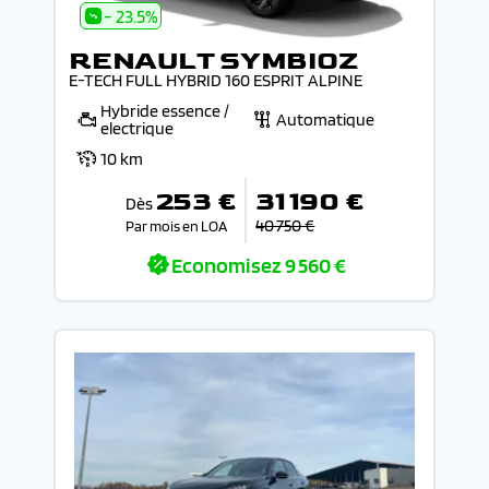
- 23.5%
RENAULT SYMBIOZ
E-TECH FULL HYBRID 160 ESPRIT ALPINE
Hybride essence /
Automatique
electrique
10 km
253 €
31 190 €
Dès
40 750 €
Par mois en LOA
Economisez
9 560 €