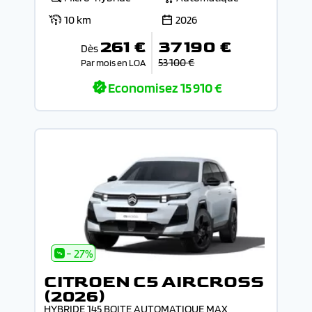
10 km
2026
261 €
37 190 €
Dès
53 100 €
Par mois en LOA
Economisez
15 910 €
- 27%
CITROEN C5 AIRCROSS
(2026)
HYBRIDE 145 BOITE AUTOMATIQUE MAX