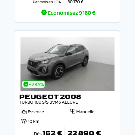
30 170 €
Par mois en LOA
Economisez
9 180 €
- 28.5%
PEUGEOT 2008
TURBO 100 S/S BVM6 ALLURE
Essence
Manuelle
10 km
162 €
22 890 €
Dès