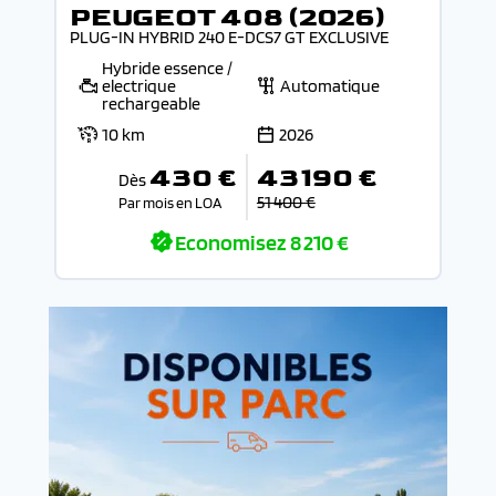
PEUGEOT 408 (2026)
PLUG-IN HYBRID 240 E-DCS7 GT EXCLUSIVE
Hybride essence /
electrique
Automatique
rechargeable
10 km
2026
430 €
43 190 €
Dès
51 400 €
Par mois en LOA
Economisez
8 210 €