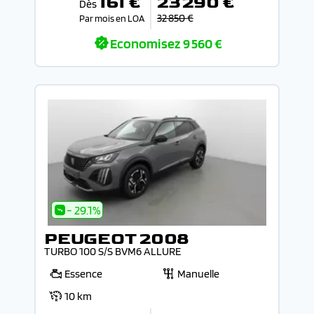
161 €
23 290 €
Dès
32 850 €
Par mois en LOA
Economisez
9 560 €
- 29.1%
PEUGEOT 2008
TURBO 100 S/S BVM6 ALLURE
Essence
Manuelle
10 km