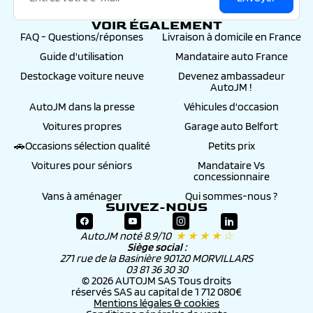
VOIR ÉGALEMENT
FAQ - Questions/réponses
Livraison à domicile en France
Guide d'utilisation
Mandataire auto France
Destockage voiture neuve
Devenez ambassadeur
AutoJM !
AutoJM dans la presse
Véhicules d'occasion
Voitures propres
Garage auto Belfort
🚗Occasions sélection qualité
Petits prix
Voitures pour séniors
Mandataire Vs
concessionnaire
Vans à aménager
Qui sommes-nous ?
SUIVEZ-NOUS
AutoJM noté 8.9/10
★ ★ ★ ★ ☆
Siège social :
271 rue de la Basinière 90120 MORVILLARS
03 81 36 30 30
© 2026 AUTOJM SAS Tous droits
réservés SAS au capital de 1 712 080€
Mentions légales & cookies