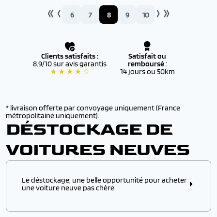
6
7
8
9
10
Clients satisfaits :
Satisfait ou
8.9/10 sur avis garantis
remboursé
:
★ ★ ★ ★ ☆
14 jours ou 50km
* livraison offerte par convoyage uniquement (France
métropolitaine uniquement).
DÉSTOCKAGE DE
VOITURES NEUVES
Le déstockage, une belle opportunité pour acheter
une voiture neuve pas chère
Vous souhaitez acheter une voiture neuve moins