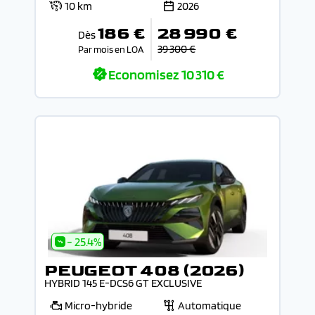
10 km
2026
186 €
28 990 €
Dès
39 300 €
Par mois en LOA
Economisez
10 310 €
- 25.4%
PEUGEOT 408 (2026)
HYBRID 145 E-DCS6 GT EXCLUSIVE
Micro-hybride
Automatique