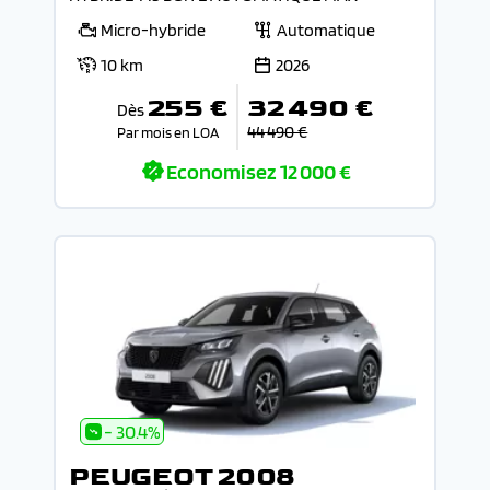
Micro-hybride
Automatique
10 km
2026
255 €
32 490 €
Dès
44 490 €
Par mois en LOA
Economisez
12 000 €
- 30.4%
PEUGEOT 2008