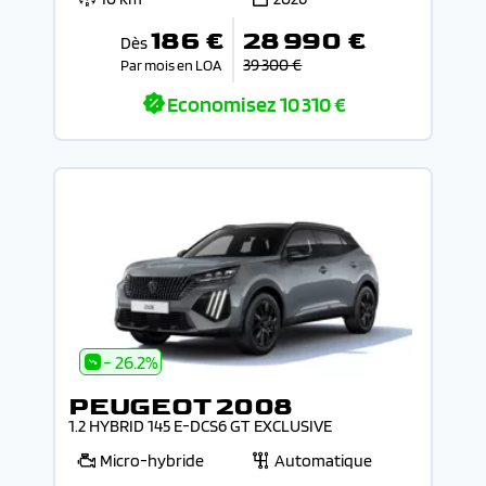
186 €
28 990 €
Dès
39 300 €
Par mois en LOA
Economisez
10 310 €
- 26.2%
PEUGEOT 2008
1.2 HYBRID 145 E-DCS6 GT EXCLUSIVE
Micro-hybride
Automatique