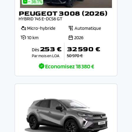
- 36.1%
PEUGEOT 3008 (2026)
HYBRID 145 E-DCS6 GT
Micro-hybride
Automatique
10 km
2026
253 €
32 590 €
Dès
50 970 €
Par mois en LOA
Economisez
18 380 €