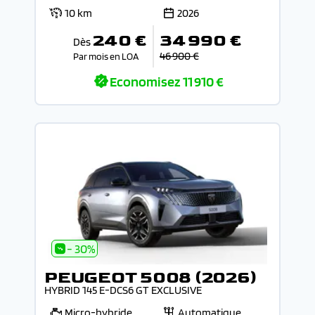
10 km
2026
240 €
34 990 €
Dès
46 900 €
Par mois en LOA
Economisez
11 910 €
- 30%
PEUGEOT 5008 (2026)
HYBRID 145 E-DCS6 GT EXCLUSIVE
Micro-hybride
Automatique