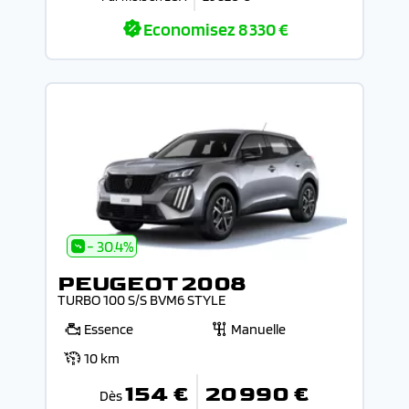
Economisez
8 330 €
- 30.4%
PEUGEOT 2008
TURBO 100 S/S BVM6 STYLE
Essence
Manuelle
10 km
154 €
20 990 €
Dès