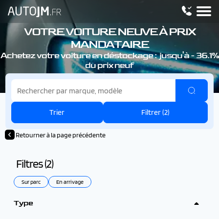
VOTRE VOITURE NEUVE À PRIX
MANDATAIRE
Achetez votre voiture en déstockage : jusqu'à - 36.1%
du prix neuf
Trier
Filtrer (
2
)
Retourner à la page précédente
Filtres (
2
)
Sur parc
En arrivage
Type