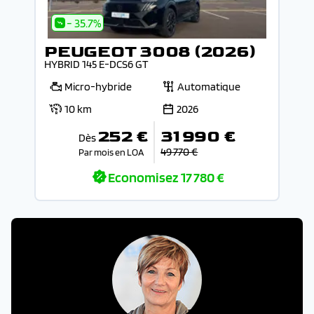
- 35.7%
PEUGEOT 3008 (2026)
HYBRID 145 E-DCS6 GT
Micro-hybride
Automatique
10 km
2026
252 €
31 990 €
Dès
49 770 €
Par mois en LOA
Economisez
17 780 €