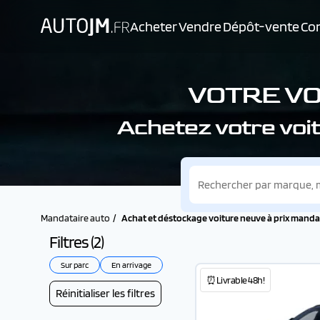
Acheter
Vendre
Dépôt-vente
Con
VOTRE VO
Achetez votre voit
Mandataire auto
Achat et déstockage voiture neuve à prix mandatai
Filtres (
2
)
Sur parc
En arrivage
⏰Livrable 48h!
Réinitialiser les filtres