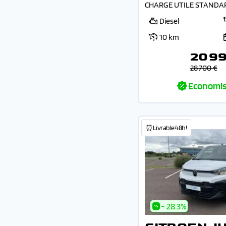
CHARGE UTILE STANDA
Diesel
10 km
20 9
28 700 €
Economis
⏰Livrable 48h!
- 28.3%