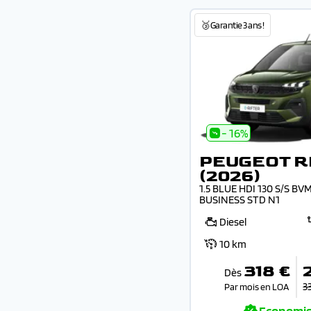
🥉Garantie 3 ans !
- 16%
PEUGEOT R
(2026)
1.5 BLUE HDI 130 S/S B
BUSINESS STD N1
Diesel
10 km
318 €
Dès
3
Par mois en LOA