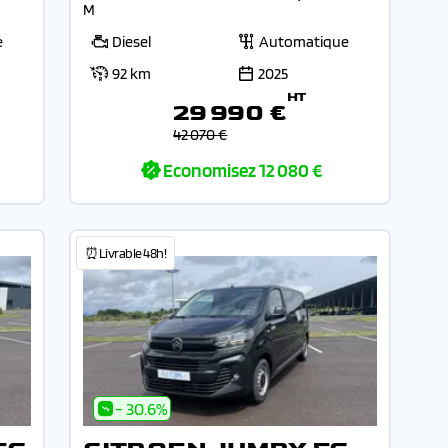
M
e
Diesel
Automatique
92 km
2025
HT
29 990 €
42 070 €
Economisez
12 080 €
⏰Livrable 48h!
- 30.6%