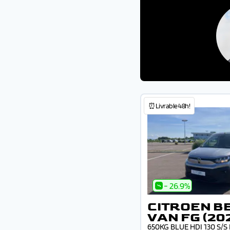
⏰Livrable 48h!
- 26.9%
CITROEN B
VAN FG (20
650KG BLUE HDI 130 S/S