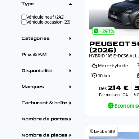
Type
Véhicule neuf (242)
Véhicule occasion (23)
- 29.1%
Catégories
PEUGEOT 5
Crossover / SUV (192)
(2026)
Berline (26)
Prix & KM
HYBRID 145 E-DCS6 ALL
Citadine (24)
Utilitaire (13)
Prix
Micro-hybride
Break (5)
Disponibilité
Combi (4)
10 km
Monospace (1)
Sur commande (260)
En arrivage (191)
214 €
3
Marques
Dès
Tarif mensuel
Sur parc (74)
Chez le fournisseur (5)
47
Par mois en LOA
ALFA ROMEO (7)
BMW (2)
Carburant & boîte
Economis
CITROEN (35)
DS (11)
Carburants
Remise
FIAT (1)
Hybride (184)
Nombre de portes
FORD (6)
Diesel (42)
HYUNDAI (12)
Essence (23)
5 portes (236)
-
KIA (2)
Hybride rechargeable
⏰Livrable 48h!
3 portes (14)
Nombre de places
OMODA (1)
(10)
4 portes (14)
Kilométrage