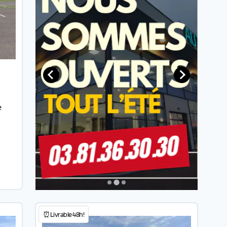
e
⏰Livrable 48h!