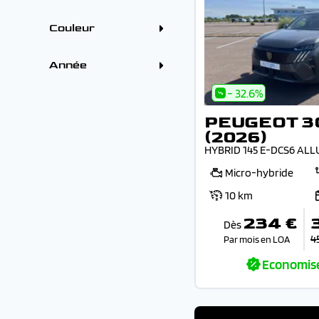
OMODA - JAECOO (1)
Electrique (3)
4 - 5 places (232)
PEUGEOT (88)
Hybride essence (3)
+7 places (20)
RENAULT (92)
Boîtes
Couleur
2 - 3 places (13)
SEAT (1)
Automatique (236)
Couleur
TOYOTA (3)
Manuelle (29)
VOLKSWAGEN (2)
Gris (80)
Année
VOLVO (1)
Blanc (51)
Noir (48)
Année
- 32.6%
Bleu (46)
Vert (12)
Rouge (11)
PEUGEOT 3
-
(2026)
HYBRID 145 E-DCS6 ALL
Micro-hybride
10 km
234 €
Dès
4
Par mois en LOA
Economis