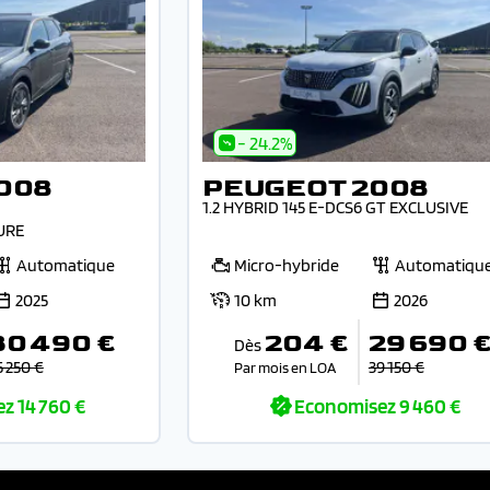
- 24.2%
008
PEUGEOT 2008
1.2 HYBRID 145 E-DCS6 GT EXCLUSIVE
URE
Automatique
Micro-hybride
Automatiqu
2025
10 km
2026
30 490 €
204 €
29 690 
Dès
5 250 €
39 150 €
Par mois en LOA
ez
14 760 €
Economisez
9 460 €