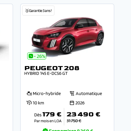
🥉Garantie 3 ans !
- 26%
PEUGEOT 208
HYBRID 145 E-DCS6 GT
Micro-hybride
Automatique
10 km
2026
179 €
23 490 €
Dès
31 750 €
Par mois en LOA