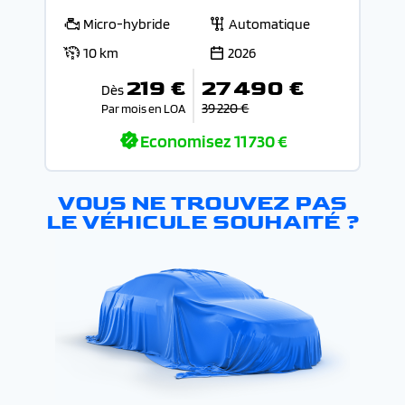
Micro-hybride
Automatique
10 km
2026
219 €
27 490 €
Dès
39 220 €
Par mois en LOA
Economisez
11 730 €
VOUS NE TROUVEZ PAS
LE VÉHICULE SOUHAITÉ ?