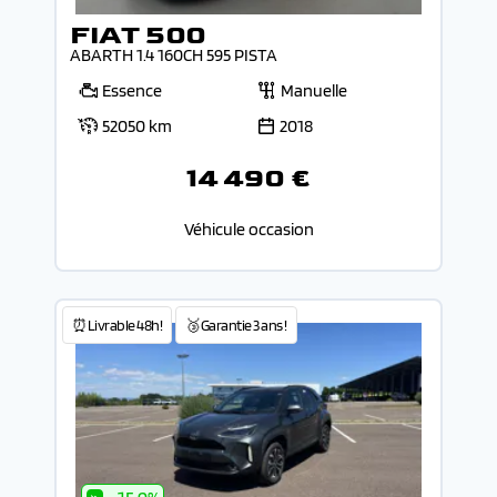
FIAT 500
ABARTH 1.4 160CH 595 PISTA
Essence
Manuelle
52050 km
2018
14 490 €
Véhicule occasion
⏰Livrable 48h!
🥉Garantie 3 ans !