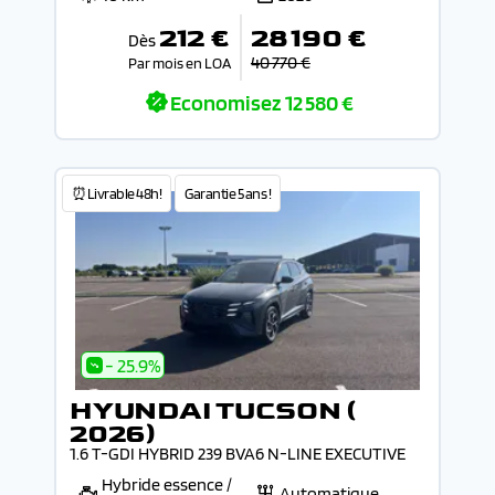
212 €
28 190 €
Dès
40 770 €
Par mois en LOA
Economisez
12 580 €
⏰Livrable 48h!
Garantie 5 ans !
- 25.9%
HYUNDAI TUCSON (
2026)
1.6 T-GDI HYBRID 239 BVA6 N-LINE EXECUTIVE
Hybride essence /
Automatique