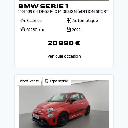
BMW SERIE 1
116I 109 CH DKG7 F40 M DESIGN (éDITION SPORT)
Essence
Automatique
62280 km
2022
20 990 €
Véhicule occasion
Dépôt-vente
⏰Dispo rapide!