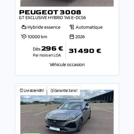
PEUGEOT 3008
GT EXCLUSIVE HYBRID 145 E-DCS6
Hybride essence
Automatique
10000 km
2026
296 €
Dès
31 490 €
Par mois en LOA
Véhicule occasion
⏰Livrable 48h!
🥉Garantie 3 ans !