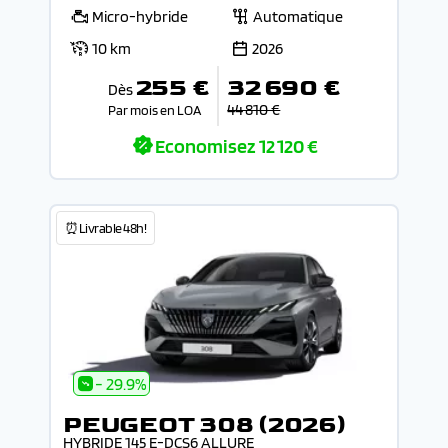
Micro-hybride
Automatique
10 km
2026
255 €
32 690 €
Dès
44 810 €
Par mois en LOA
Economisez
12 120 €
⏰Livrable 48h!
- 29.9%
PEUGEOT 308 (2026)
HYBRIDE 145 E-DCS6 ALLURE