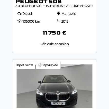
PEUGEOT 508
2.0 BLUEHDI S&S - 150 BERLINE ALLURE PHASE 2
Diesel
Manuelle
105000 km
2015
11 750 €
Véhicule occasion
Dépôt-vente
⏰Dispo rapide!