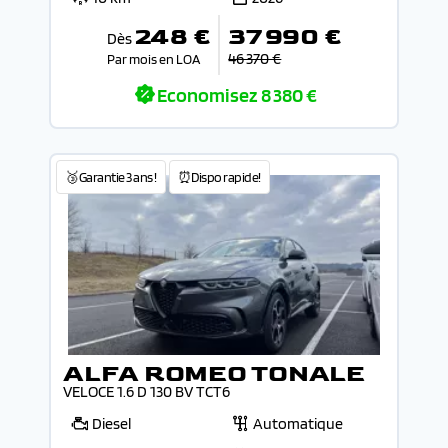
248 €
37 990 €
Dès
46 370 €
Par mois en LOA
Economisez
8 380 €
🥉Garantie 3 ans !
⏰Dispo rapide!
ALFA ROMEO TONALE
VELOCE 1.6 D 130 BV TCT6
Diesel
Automatique