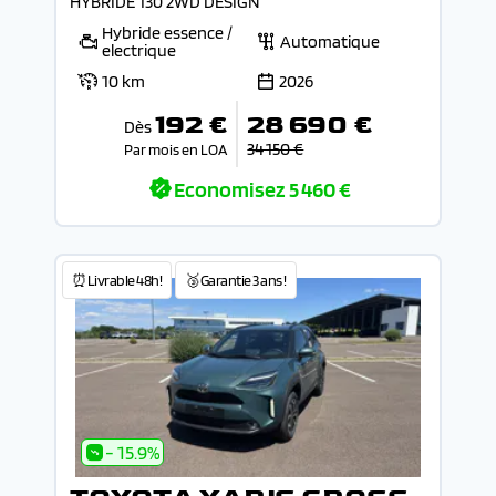
HYBRIDE 130 2WD DESIGN
Hybride essence /
Automatique
electrique
10 km
2026
192 €
28 690 €
Dès
34 150 €
Par mois en LOA
Economisez
5 460 €
⏰Livrable 48h!
🥉Garantie 3 ans !
- 15.9%