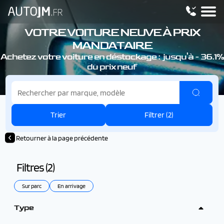
VOTRE VOITURE NEUVE À PRIX
MANDATAIRE
Achetez votre voiture en déstockage : jusqu'à - 36.1%
du prix neuf
Trier
Filtrer (
2
)
Retourner à la page précédente
Filtres (
2
)
Sur parc
En arrivage
Type