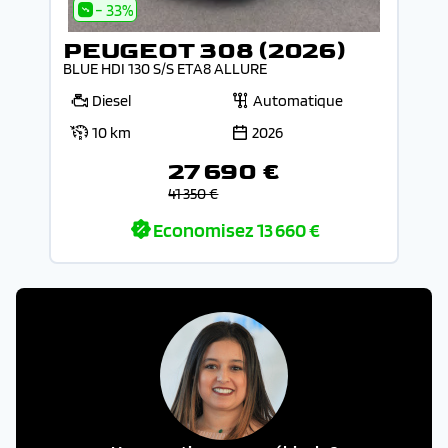
- 33%
PEUGEOT 308 (2026)
BLUE HDI 130 S/S ETA8 ALLURE
Diesel
Automatique
10 km
2026
27 690 €
41 350 €
Economisez
13 660 €