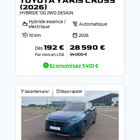
TOYOTA YARIS CROSS
(2026)
HYBRIDE 130 2WD DESIGN
Hybride essence /
Automatique
electrique
10 km
2026
192 €
28 590 €
Dès
34 000 €
Par mois en LOA
Economisez
5 410 €
🏅Garantie 4 ans !
⏰Dispo rapide!