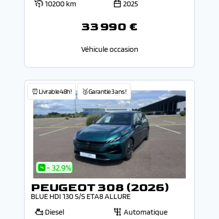
10200 km
2025
33 990 €
Véhicule occasion
⏰Livrable 48h!
🥉Garantie 3 ans !
- 32.9%
PEUGEOT 308 (2026)
BLUE HDI 130 S/S ETA8 ALLURE
Diesel
Automatique