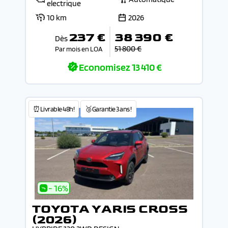
electrique
10 km
2026
237 €
38 390 €
Dès
51 800 €
Par mois en LOA
Economisez
13 410 €
⏰Livrable 48h!
🥉Garantie 3 ans !
- 16%
TOYOTA YARIS CROSS
(2026)