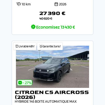
10 km
2026
27 390 €
40 820 €
Economisez
13 430 €
⏰Livrable 48h!
🥉Garantie 3 ans !
- 27%
CITROEN C5 AIRCROSS
(2026)
HYBRIDE 145 BOITE AUTOMATIQUE MAX