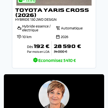
- 15.9%
TOYOTA YARIS CROSS
(2026)
HYBRIDE 130 2WD DESIGN
Hybride essence /
Automatique
electrique
10 km
2026
192 €
28 590 €
Dès
34 000 €
Par mois en LOA
Economisez
5 410 €