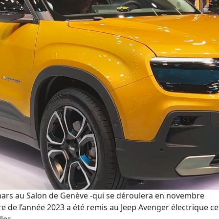
mars au Salon de Genève
-qui se déroulera en novembre
ure de l’année 2023 a été remis au Jeep A
venger
électrique
ce