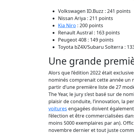
Volkswagen ID.Buzz : 241 points
Nissan Ariya : 211 points
Kia Niro
: 200 points
Renault Austral : 163 points
Peugeot 408 : 149 points
Toyota bZ4X/Subaru Solterra : 13
Une grande premiè
Alors que l’édition 2022 était exclusi
nominés comprenait cette année un
partir d’une pr
emière liste
de
27
mod
The
Year
, le jury s’es
t basé sur de nomb
plaisir de conduite, l’innovation, la p
voitures
engagées doivent également a
l’élection et être commercialisées da
moins 5000 exemplaires par an).
Offi
novembre dernier
et tout juste comm