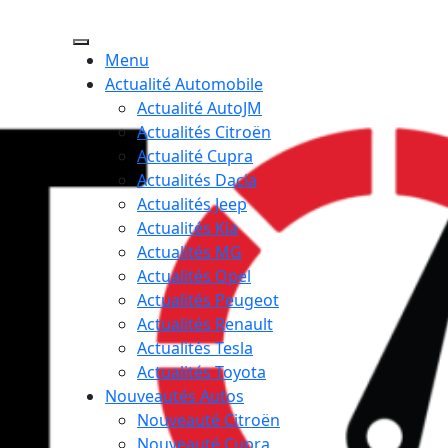
Menu
Actualité Automobile
Actualité AutoJM
Actualités Citroën
Actualité Cupra
Actualités Dacia
Actualités Jeep
Actualités Kia
Actualités MG
Actualités Opel
Actualités Peugeot
Actualités Renault
Actualités Tesla
Actualités Toyota
Nouveautés Autos
Nouveauté Citroën
Nouveauté Cupra