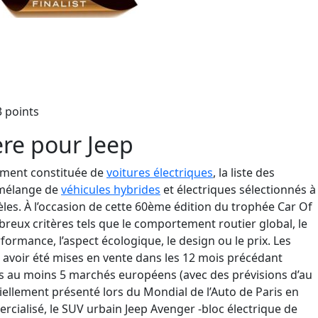
3 points
re pour Jeep
vement constituée de
v
oitures
électriques
, la liste des
 mélange de
v
éhicules
hybrides
et
électriques sélectionné
s à
è
les.
À l’occasion de cette 60ème édition du trophée Car Of
reux critères tels que le comportement routier global, le
erformance, l’aspect écologique, le design ou le
prix. Les
voir été mises en vente dans les 12 mois p
récédant
ns au moins 5 marchés européens (avec des prévisions d’au
ciellement présenté lors du Mondial de l’Aut
o de Paris en
ercialisé, le SUV urbain Jeep Avenger
-bloc électrique de