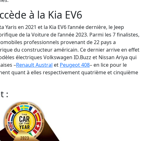
les.
ccède à la Kia EV6
a Yaris
en 2021 et la Kia EV6 l’an
née dernière
, le Jeep
orifique de la Voiture de l’année 2023.
Parmi les 7 finalistes,
tomobiles professionnels
provenant de 22 pays
a
trique
du constructeur américai
n. Ce dernier
arrive
en effet
dèles électriques
Volkswagen
ID.Buzz
et Nissan
Ariya
qui
çaises
–
Renault Austral
et
Peugeot 408
– en lice pour le
nent quant à elles
respectivement quatrième et cinquième
 :