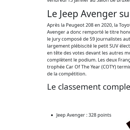
vendredi 13 janvier au Salon
de Bruxel
Le Jeep Avenger su
Après la Peugeot 208 en 2020, la
Toyot
Avenger a donc
remporté le titre hon
l
e jury composé de
59
journalistes au
largement plébiscité
le petit SUV
élec
en
tête des votes devant les
autres
mo
complètent le podium.
Les deux Fran
trophée
Car Of The
Year
(COTY)
termi
de la compétition.
Le classement complet
Jeep Avenger : 328 points