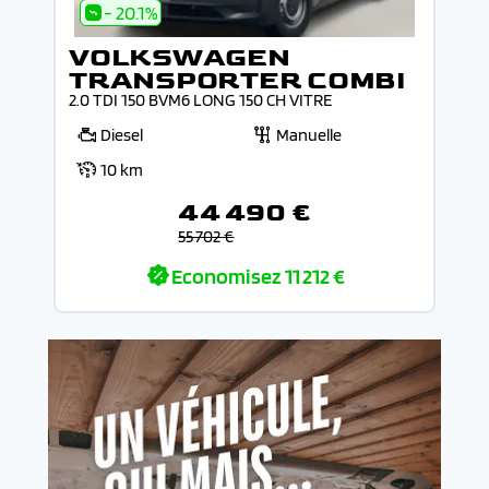
- 20.1%
VOLKSWAGEN
TRANSPORTER COMBI
2.0 TDI 150 BVM6 LONG 150 CH VITRE
Diesel
Manuelle
10 km
44 490 €
55 702 €
Economisez
11 212 €