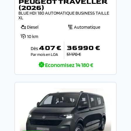
PEUGEOT TRAVELLER
(2026)
BLUE HDI 180 AUTOMATIQUE BUSINESS TAILLE
XL
Diesel
Automatique
10 km
407 €
36 990 €
Dès
51 170 €
Par mois en LOA
Economisez
14 180 €