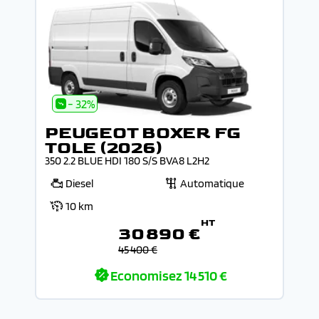
- 32%
PEUGEOT BOXER FG
TOLE (2026)
350 2.2 BLUE HDI 180 S/S BVA8 L2H2
Diesel
Automatique
10 km
HT
30 890 €
45 400 €
Economisez
14 510 €