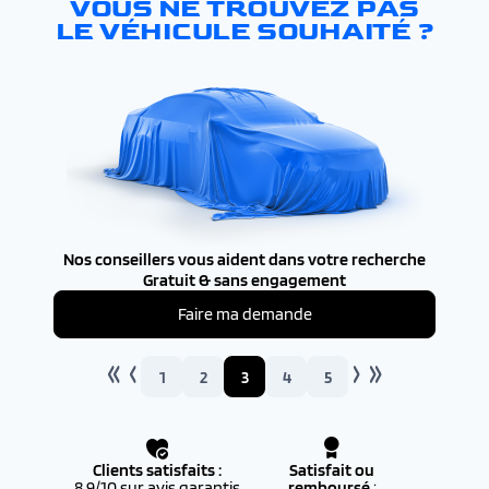
VOUS NE TROUVEZ PAS
LE VÉHICULE SOUHAITÉ ?
Nos conseillers vous aident dans votre recherche
Gratuit & sans engagement
Faire ma demande
1
2
3
4
5
Clients satisfaits :
Satisfait ou
8.9/10 sur avis garantis
remboursé
: