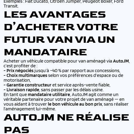
Exemples : Fiat Ducato, Citroën Jumper, Peugeot Boxer, Ford
Transit.
LES AVANTAGES
D’ACHETER VOTRE
FUTUR VAN VIA UN
MANDATAIRE
Acheter un véhicule compatible pour van aménagé via
AutoJM
,
c’est profiter de :
-
Prix négociés
jusqu’à –40 % par rapport aux concessions,
-
Choix multimarques
selon vos préférences d’espace ou de
motorisation,
-
Garantie constructeur
et service après-vente fiable,
-
Livraison rapide
, sans passer par les délais usine.
En tant que
mandataire utilitaire
, AutoJM agit comme un
véritable partenaire pour votre projet de van aménagé — en
vous aidant à trouver
le bon véhicule au bon prix
, sans réaliser
l’aménagement lui-même.
AUTOJM NE RÉALISE
PAS