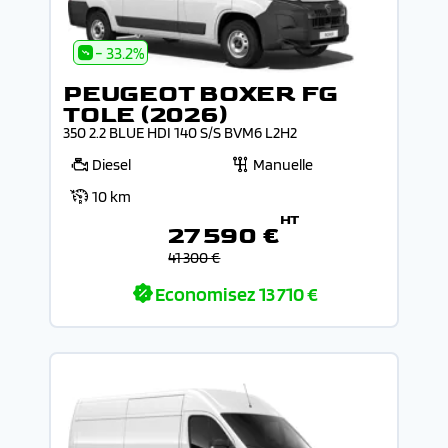
- 33.2%
PEUGEOT BOXER FG
TOLE (2026)
350 2.2 BLUE HDI 140 S/S BVM6 L2H2
Diesel
Manuelle
10 km
HT
27 590 €
41 300 €
Economisez
13 710 €