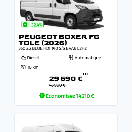
- 32.4%
PEUGEOT BOXER FG
TOLE (2026)
350 2.2 BLUE HDI 140 S/S BVA8 L2H2
Diesel
Automatique
10 km
HT
29 690 €
43 900 €
Economisez
14 210 €