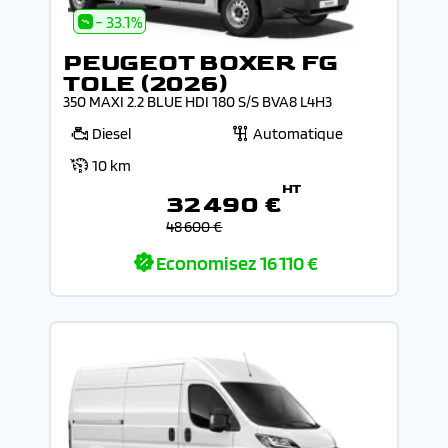
- 33.1%
PEUGEOT BOXER FG
TOLE (2026)
350 MAXI 2.2 BLUE HDI 180 S/S BVA8 L4H3
Diesel
Automatique
10 km
HT
32 490 €
48 600 €
Economisez
16 110 €