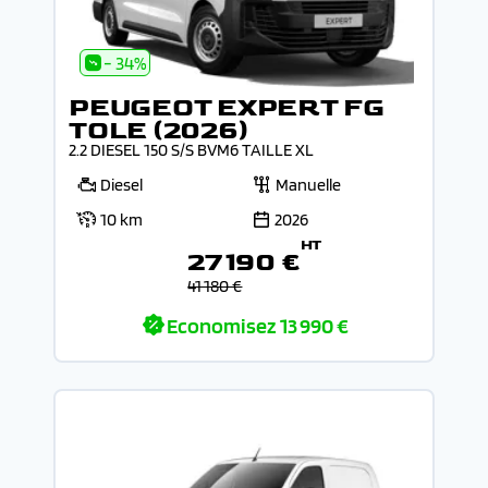
- 34%
PEUGEOT EXPERT FG
TOLE (2026)
2.2 DIESEL 150 S/S BVM6 TAILLE XL
Diesel
Manuelle
10 km
2026
HT
27 190 €
41 180 €
Economisez
13 990 €