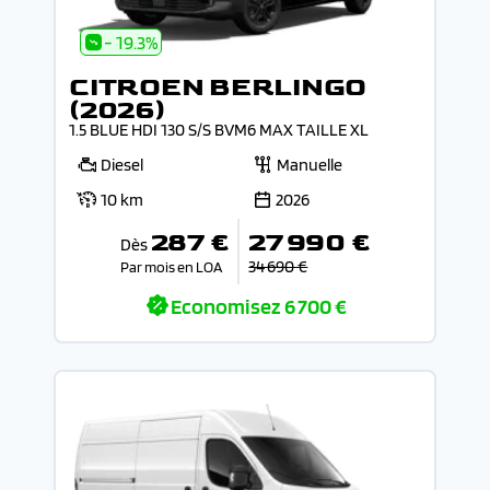
- 19.3%
CITROEN BERLINGO
(2026)
1.5 BLUE HDI 130 S/S BVM6 MAX TAILLE XL
Diesel
Manuelle
10 km
2026
287 €
27 990 €
Dès
34 690 €
Par mois en LOA
Economisez
6 700 €