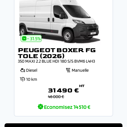
- 31.5%
PEUGEOT BOXER FG
TOLE (2026)
350 MAXI 2.2 BLUE HDI 180 S/S BVM6 L4H3
Diesel
Manuelle
10 km
HT
31 490 €
46 000 €
Economisez
14 510 €