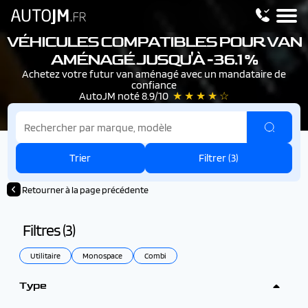
VÉHICULES COMPATIBLES POUR VAN
AMÉNAGÉ JUSQU'À -36.1 %
Achetez votre futur van aménagé avec un mandataire de
confiance
AutoJM noté 8.9/10
★ ★ ★ ★ ☆
Trier
Filtrer (
3
)
Retourner à la page précédente
Filtres (
3
)
Utilitaire
Monospace
Combi
Type