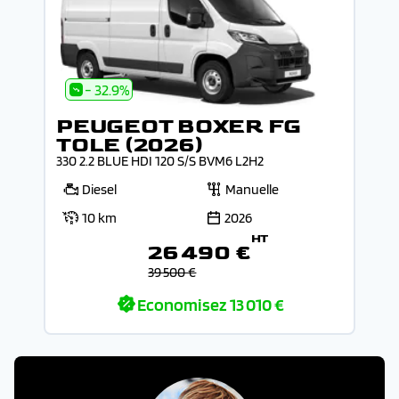
- 32.9%
PEUGEOT BOXER FG
TOLE (2026)
330 2.2 BLUE HDI 120 S/S BVM6 L2H2
Diesel
Manuelle
10 km
2026
HT
26 490 €
39 500 €
Economisez
13 010 €