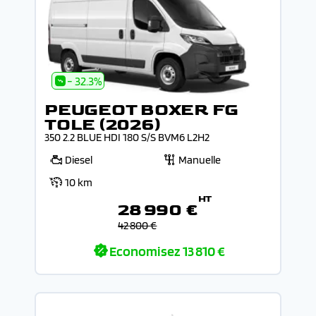
- 32.3%
PEUGEOT BOXER FG
TOLE (2026)
350 2.2 BLUE HDI 180 S/S BVM6 L2H2
Diesel
Manuelle
10 km
HT
28 990 €
42 800 €
Economisez
13 810 €