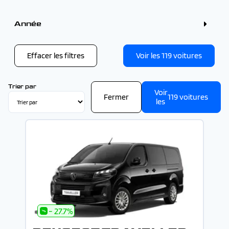
+7 places (2)
Couleur
Blanc (6)
Année
Noir (6)
Gris (4)
Année
Vert (1)
Effacer les filtres
Voir les
119
voitures
-
Trier par
Voir
Fermer
119
voitures
les
- 27.7%