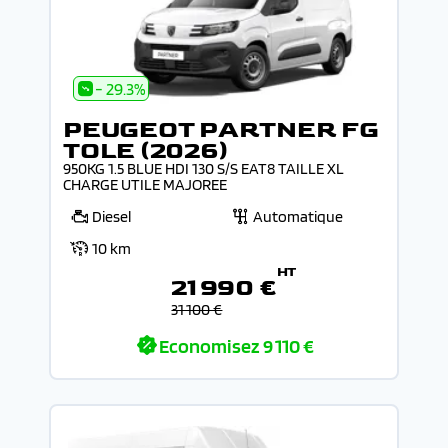
- 29.3%
PEUGEOT PARTNER FG
TOLE (2026)
950KG 1.5 BLUE HDI 130 S/S EAT8 TAILLE XL
CHARGE UTILE MAJOREE
Diesel
Automatique
10 km
HT
21 990 €
31 100 €
Economisez
9 110 €