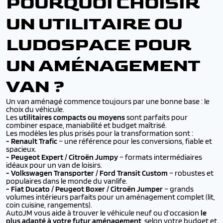
POURQUOI CHOISIR
UN UTILITAIRE OU
LUDOSPACE POUR
UN AMÉNAGEMENT
VAN ?
Un van aménagé commence toujours par une bonne base : le
choix du véhicule.
Les
utilitaires compacts ou moyens
sont parfaits pour
combiner espace, maniabilité et budget maîtrisé.
Les modèles les plus prisés pour la transformation sont :
- Renault Trafic
– une référence pour les conversions, fiable et
spacieux.
-
Peugeot Expert / Citroën Jumpy
– formats intermédiaires
idéaux pour un van de loisirs.
-
Volkswagen Transporter / Ford Transit Custom
– robustes et
populaires dans le monde du vanlife.
-
Fiat Ducato / Peugeot Boxer / Citroën Jumper
– grands
volumes intérieurs parfaits pour un aménagement complet (lit,
coin cuisine, rangements).
AutoJM vous aide à trouver le véhicule neuf ou d’occasion
le
plus adapté à votre futur aménagement
, selon votre budget et