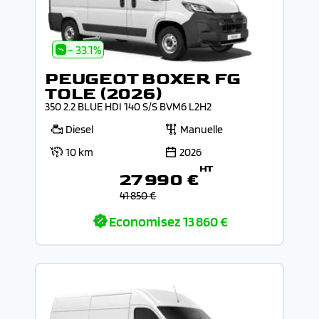
- 33.1%
PEUGEOT BOXER FG
TOLE (2026)
350 2.2 BLUE HDI 140 S/S BVM6 L2H2
Diesel
Manuelle
10 km
2026
HT
27 990 €
41 850 €
Economisez
13 860 €