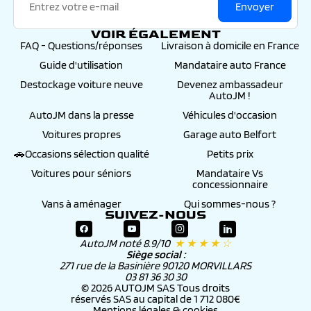
Envoyer
VOIR ÉGALEMENT
FAQ - Questions/réponses
Livraison à domicile en France
Guide d'utilisation
Mandataire auto France
Destockage voiture neuve
Devenez ambassadeur
AutoJM !
AutoJM dans la presse
Véhicules d'occasion
Voitures propres
Garage auto Belfort
🚗Occasions sélection qualité
Petits prix
Voitures pour séniors
Mandataire Vs
concessionnaire
Vans à aménager
Qui sommes-nous ?
SUIVEZ-NOUS
AutoJM noté 8.9/10
★ ★ ★ ★ ☆
Siège social :
271 rue de la Basinière 90120 MORVILLARS
03 81 36 30 30
© 2026 AUTOJM SAS Tous droits
réservés SAS au capital de 1 712 080€
Mentions légales & cookies