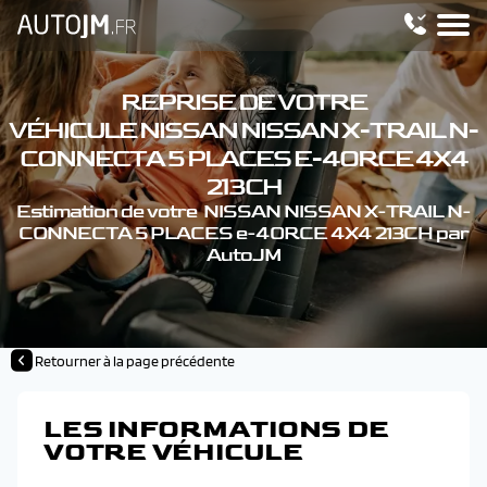
REPRISE DE VOTRE
VÉHICULE NISSAN NISSAN X-TRAIL N-
CONNECTA 5 PLACES E-4ORCE 4X4
213CH
Estimation de votre NISSAN NISSAN X-TRAIL N-
CONNECTA 5 PLACES e-4ORCE 4X4 213CH par
AutoJM
Retourner à la page précédente
LES INFORMATIONS DE
VOTRE VÉHICULE