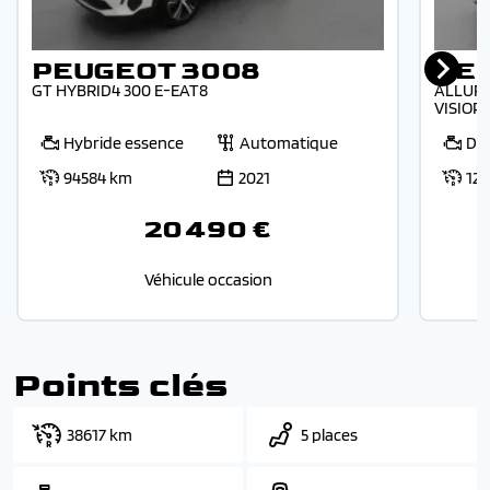
PEUGEOT 3008
PE
GT HYBRID4 300 E-EAT8
ALLURE
VISIOP
Hybride essence
Automatique
Die
94584 km
2021
12
20 490 €
Véhicule occasion
Points clés
38617 km
5 places