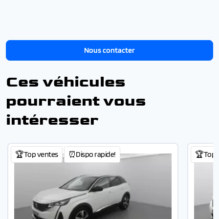
Nous contacter
Ces véhicules
pourraient vous
intéresser
🏆Top ventes
⏰Dispo rapide!
🏆Top 