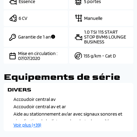
Essence
5 portes
6 CV
Manuelle
1.0 TSI 115 START
Garantie de 1 an
STOP BVM6 LOUNGE
BUSINESS
Mise en circulation :
155 g/km - Cat D
07/07/2020
Equipements de série
DIVERS
Accoudoir central av
Accoudoir central av et ar
Aide au stationnement av/ar avec signaux sonores et
visualisation de la distance des obstacles sur l'écran
Voir plus (+39)
Airbags frontaux av conducteur et passager (airbag
passager désactivable par clé)