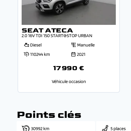
SEAT ATECA
2.0 16V TDI 150 START&STOP URBAN
Diesel
Manuelle
110244 km
2021
17 990 €
Véhicule occasion
Points clés
30992 km
5 places