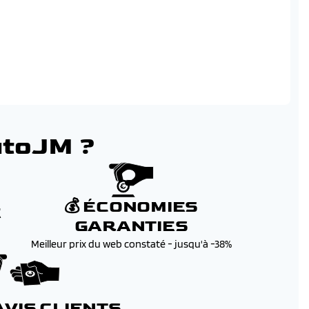
utoJM ?
💰 ÉCONOMIES
E
GARANTIES
Meilleur prix du web constaté - jusqu'à -38%
te
s
 AVIS CLIENTS