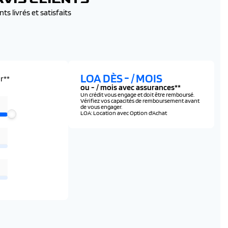
ts livrés et satisfaits
ement involontaire de ligne et corrige automatiquement la
LOA DÈS
-
/ MOIS
r**
ou
-
/ mois avec assurances**
Un crédit vous engage et doit être remboursé.
Vérifiez vos capacités de remboursement avant
de vous engager.
LOA: Location avec Option d'Achat