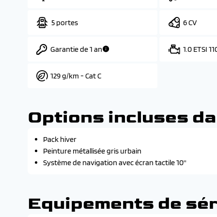
5 portes
6 CV
Garantie de 1 an
1.0 ETSI 1
129 g/km - Cat C
Options incluses da
Pack hiver
Peinture métallisée gris urbain
Système de navigation avec écran tactile 10''
Equipements de sér