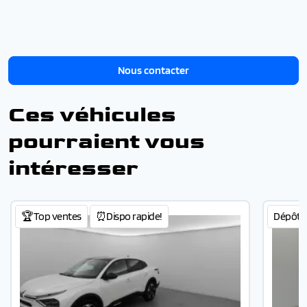
Nous contacter
Ces véhicules
pourraient vous
intéresser
🏆Top ventes
⏰Dispo rapide!
Dépôt-