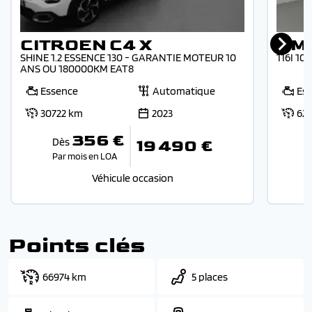
CITROEN C4 X
BMW
SHINE 1.2 ESSENCE 130 - GARANTIE MOTEUR 10
116I 10
ANS OU 180000KM EAT8
Essence
Automatique
Es
30722 km
2023
62
356 €
Dès
19 490 €
Par mois en LOA
Véhicule occasion
Points clés
66974 km
5 places