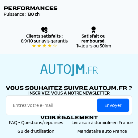
Sièges conducteur et passager réglables en hauteur
PERFORMANCES
Smart multidrive : personnalisation du combiné et
Puissance :
130 ch
éclairage d'ambiance led intérieur associés aux modes de
conduite
Smartlink sans fil : mirrorlink, carplay, android auto
Clients satisfaits :
Satisfait ou
Trappe à skis
8.9/10 sur avis garantis
remboursé
:
Vitres latérales et lunette arrière surteintées
★ ★ ★ ★ ☆
14 jours ou 50km
Volant à réglage manuel en hauteur et en profondeur
Volant croûte de cuir
autojm.fr
VOUS SOUHAITEZ SUIVRE AUTOJM.FR ?
INSCRIVEZ-VOUS À NOTRE NEWSLETTER
Envoyer
VOIR ÉGALEMENT
FAQ - Questions/réponses
Livraison à domicile en France
Guide d'utilisation
Mandataire auto France