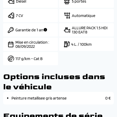
Diesel
5 portes
7 CV
Automatique
ALLURE PACK 1.5 HDI
Garantie de 1 an
130 EAT8
Mise en circulation :
4 L. / 100km
06/09/2022
117 g/km - Cat B
Options incluses dans
le véhicule
Peinture metallisee gris artense
0 €
Equipements de série