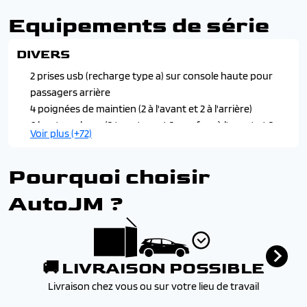
Equipements de série
DIVERS
2 prises usb (recharge type a) sur console haute pour
passagers arrière
4 poignées de maintien (2 à l'avant et 2 à l'arrière)
6 haut-parleurs (2 tweeters et 2 woofers à l'avant et 2
Voir plus (+72)
haut-parleurs à l'arrière)
Abs (antiblocage de roues)
Pourquoi choisir
Afu (assistance au freinage d'urgence), ref (répartiteur
electronique de freinage)
AutoJM ?
Aide graphique et sonore au stationnement arrière
Air conditionné automatique mono-zone
Airbags frontaux auto-adaptatifs, latéraux avant
(thorax et abdominaux), rideaux avant
🚚 LIVRAISON POSSIBLE
Alerte de non-bouclage des ceintures à l'arrière
Livraison chez vous ou sur votre lieu de travail
Alerte de non-bouclage des ceintures à l'avant
Allumage automatique des projecteurs