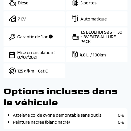
Diesel
5 portes
7 CV
Automatique
1.5 BLUEHDI S&S - 130
Garantie de 1 an
- BV EAT8 ALLURE
PACK
Mise en circulation :
4.8 L. / 100km
07/07/2021
125 g/km - Cat C
Options incluses dans
le véhicule
Attelage col de cygne démontable sans outils
0 €
Peinture nacrée (blanc nacré)
0 €