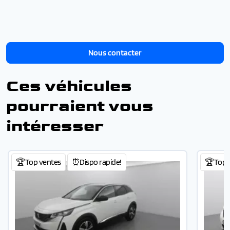
Nous contacter
Ces véhicules
pourraient vous
intéresser
🏆Top ventes
⏰Dispo rapide!
🏆Top 