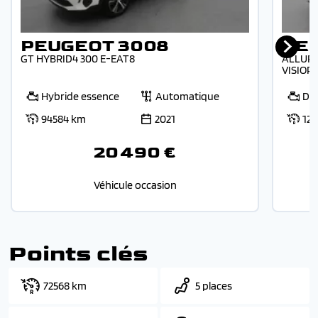
PEUGEOT 3008
PE
GT HYBRID4 300 E-EAT8
ALLURE
VISIOP
Hybride essence
Automatique
Die
94584 km
2021
12
20 490 €
Véhicule occasion
Points clés
72568 km
5 places