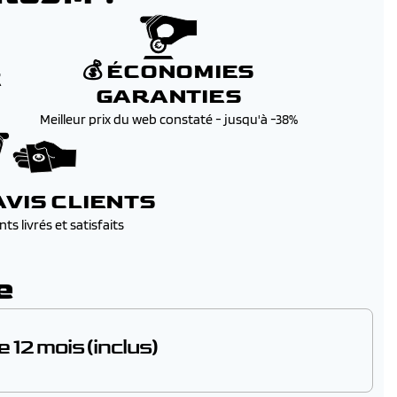
💰 ÉCONOMIES
E
GARANTIES
afil)
Meilleur prix du web constaté - jusqu'à -38%
s outil) + prise 13 broches
 AVIS CLIENTS
ts livrés et satisfaits
e
s
 12 mois (inclus)