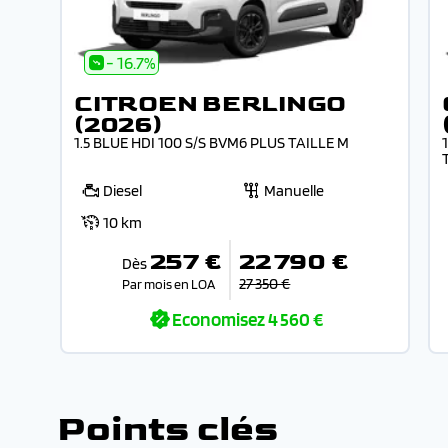
- 16.7%
CITROEN BERLINGO
(2026)
1.5 BLUE HDI 100 S/S BVM6 PLUS TAILLE M
Diesel
Manuelle
10 km
257 €
22 790 €
Dès
27 350 €
Par mois en LOA
Economisez
4 560 €
Points clés