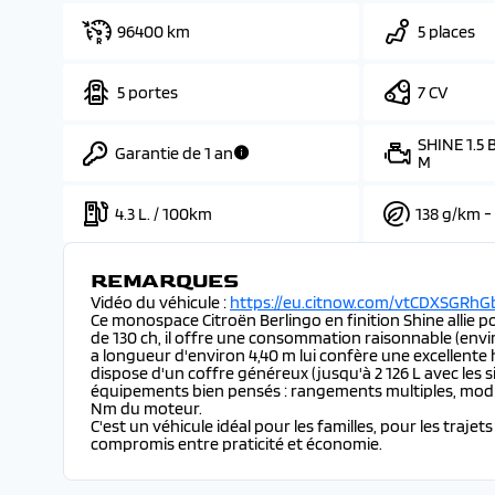
96400 km
5 places
5 portes
7 CV
SHINE 1.5 
Garantie de 1 an
M
4.3 L. / 100km
138 g/km -
REMARQUES
Vidéo du véhicule :
https://eu.citnow.com/vtCDXSGRhG
Ce monospace Citroën Berlingo en finition Shine allie p
de 130 ch, il offre une consommation raisonnable (envir
a longueur d'environ 4,40 m lui confère une excellente ha
dispose d'un coffre généreux (jusqu'à 2 126 L avec les s
équipements bien pensés : rangements multiples, modu
Nm du moteur.
C'est un véhicule idéal pour les familles, pour les tra
compromis entre praticité et économie.