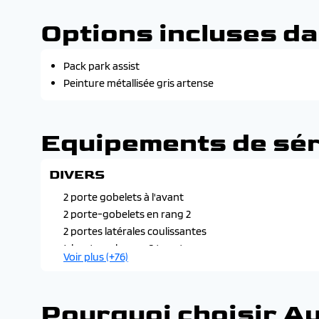
Options incluses da
Pack park assist
Peinture métallisée gris artense
Equipements de sér
DIVERS
2 porte gobelets à l'avant
2 porte-gobelets en rang 2
2 portes latérales coulissantes
4 haut-parleurs + 2 tweeters
Voir plus (+76)
Abs avec répartiteur électronique de freinage (ref) et
Accoudoir de panneaux de portes textile
Accoudoirs centraux av
Pourquoi choisir A
Active safety brake