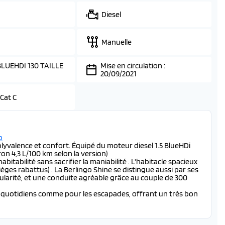
Diesel
Manuelle
BLUEHDI 130 TAILLE
Mise en circulation :
20/09/2021
 Cat C
b
olyvalence et confort. Équipé du moteur diesel 1.5 BlueHDi
on 4,3 L/100 km selon la version)
bitabilité sans sacrifier la maniabilité . L'habitacle spacieux
ièges rabattus) . La Berlingo Shine se distingue aussi par ses
larité, et une conduite agréable grâce au couple de 300
jets quotidiens comme pour les escapades, offrant un très bon