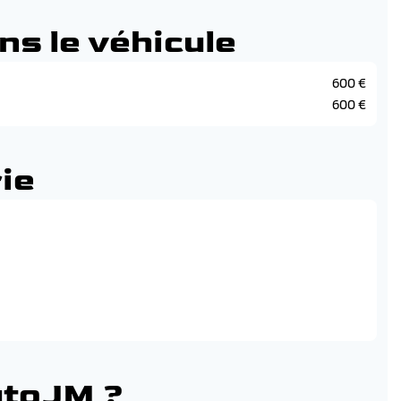
ns le véhicule
600 €
600 €
ie
 aide au freinage d'urgence (afu)
utoJM ?