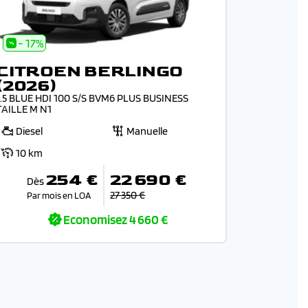
- 17%
CITROEN BERLINGO
(2026)
1.5 BLUE HDI 100 S/S BVM6 PLUS BUSINESS
TAILLE M N1
Diesel
Manuelle
10 km
254 €
22 690 €
Dès
27 350 €
Par mois en LOA
Economisez
4 660 €