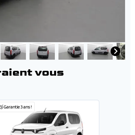
raient vous
🥉Garantie 3 ans !