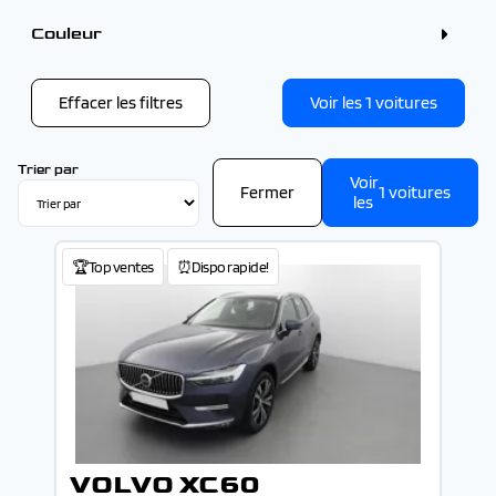
4 - 5 places (1)
Couleur
Couleur
Gris (1)
Effacer les filtres
Voir les
1
voitures
Trier par
Voir
Fermer
1
voitures
les
🏆Top ventes
⏰Dispo rapide!
VOLVO XC60