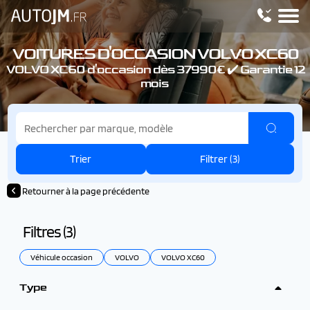
VOITURES D'OCCASION VOLVO XC60
VOLVO XC60 d'occasion dès 37990€ ✔️ Garantie 12
mois
Trier
Filtrer (
3
)
Retourner à la page précédente
Filtres (
3
)
Véhicule occasion
VOLVO
VOLVO XC60
Type