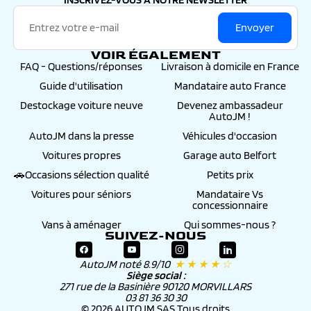
Envoyer
VOIR ÉGALEMENT
FAQ - Questions/réponses
Livraison à domicile en France
Guide d'utilisation
Mandataire auto France
Destockage voiture neuve
Devenez ambassadeur
AutoJM !
AutoJM dans la presse
Véhicules d'occasion
Voitures propres
Garage auto Belfort
🚗Occasions sélection qualité
Petits prix
Voitures pour séniors
Mandataire Vs
concessionnaire
Vans à aménager
Qui sommes-nous ?
SUIVEZ-NOUS
AutoJM noté 8.9/10
★ ★ ★ ★ ☆
Siège social :
271 rue de la Basinière 90120 MORVILLARS
03 81 36 30 30
© 2026 AUTOJM SAS Tous droits