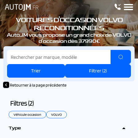
VOITURES D'OCCASION VOLVO
RECONDITIONNÉES
AutoJM vous propose un grand choix de VOLVO
d'occasion dès 37990€
Trier
Filtrer (
2
)
Retourner à la page précédente
Filtres (
2
)
Véhicule occasion
VOLVO
Type