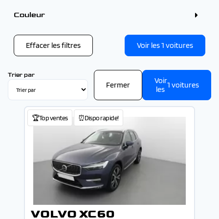
4 - 5 places (1)
Couleur
Couleur
Gris (1)
Effacer les filtres
Voir les
1
voitures
Trier par
Voir
Fermer
1
voitures
les
🏆Top ventes
⏰Dispo rapide!
VOLVO XC60