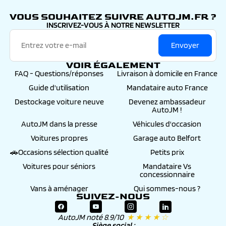
autojm.fr
VOUS SOUHAITEZ SUIVRE AUTOJM.FR ?
INSCRIVEZ-VOUS À NOTRE NEWSLETTER
Envoyer
VOIR ÉGALEMENT
FAQ - Questions/réponses
Livraison à domicile en France
Guide d'utilisation
Mandataire auto France
Destockage voiture neuve
Devenez ambassadeur
AutoJM !
AutoJM dans la presse
Véhicules d'occasion
Voitures propres
Garage auto Belfort
🚗Occasions sélection qualité
Petits prix
Voitures pour séniors
Mandataire Vs
concessionnaire
Vans à aménager
Qui sommes-nous ?
SUIVEZ-NOUS
AutoJM noté 8.9/10
★ ★ ★ ★ ☆
Siège social :