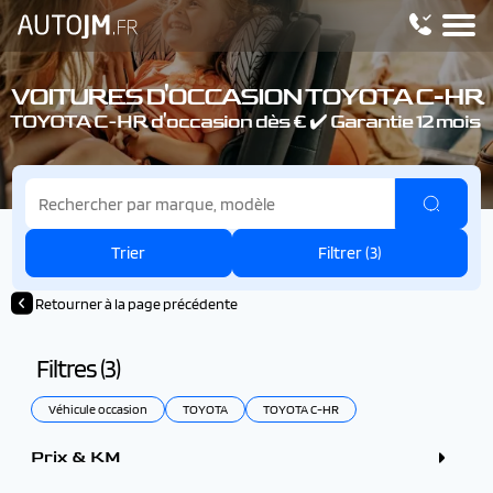
VOITURES D'OCCASION TOYOTA C-HR
TOYOTA C-HR d'occasion dès € ✔️ Garantie 12 mois
Trier
Filtrer (
3
)
Retourner à la page précédente
Filtres (
3
)
Véhicule occasion
TOYOTA
TOYOTA C-HR
Prix & KM