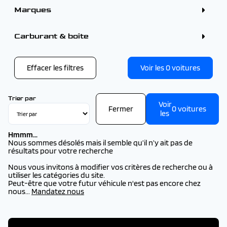
Marques
ALFA ROMEO (1)
BMW (2)
Carburant & boîte
CITROEN (3)
DS (1)
FIAT (1)
FORD (1)
Effacer les filtres
Voir les
0
voitures
KIA (2)
OMODA - JAECOO (1)
OPEL (1)
PEUGEOT (12)
Trier par
Voir
SEAT (1)
Fermer
0
voitures
VOLVO (1)
les
Hmmm...
Nous sommes désolés mais il semble qu’il n’y ait pas de
résultats pour votre recherche
Nous vous invitons à modifier vos critères de recherche ou à
utiliser les catégories du site.
Peut-être que votre futur véhicule n'est pas encore chez
nous...
Mandatez nous