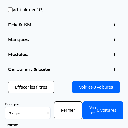
Véhicule neuf (3)
Prix & KM
Marques
ALFA ROMEO (1)
BMW (2)
Modèles
CITROEN (3)
DS (1)
FIAT (1)
CITROEN
Carburant & boîte
FORD (1)
CITROEN C4 X (1)
KIA (2)
CITROEN C5 AIRCROSS (2)
OMODA - JAECOO (1)
OPEL (1)
Effacer les filtres
Voir les
0
voitures
PEUGEOT (12)
SEAT (1)
VOLVO (1)
Trier par
Voir
Fermer
0
voitures
les
Hmmm...