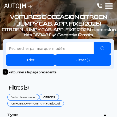
VOITURES D'OCCASION CITROEN
JUMPY CAB. APP. FIXE (2026)
CITROEN JUMPY CAB. APP. FIXE (2026) d'occasion
dès 36948€ ✔️ Garantie 12 mois
Trier
Filtrer (
3
)
Retourner à la page précédente
Filtres (
3
)
Véhicule occasion
CITROEN
CITROEN JUMPY CAB. APP. FIXE (2026)
Type