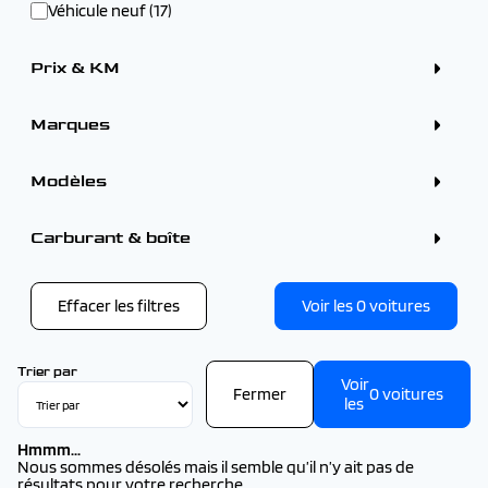
Véhicule neuf (17)
Prix & KM
Marques
ALFA ROMEO (1)
BMW (2)
Modèles
CITROEN (3)
DS (1)
FIAT (1)
CITROEN
Carburant & boîte
FORD (1)
CITROEN C4 X (1)
KIA (2)
CITROEN C5 AIRCROSS (2)
OMODA - JAECOO (1)
OPEL (1)
Effacer les filtres
Voir les
0
voitures
PEUGEOT (12)
SEAT (1)
VOLVO (1)
Trier par
Voir
Fermer
0
voitures
les
Hmmm...
Nous sommes désolés mais il semble qu’il n’y ait pas de
résultats pour votre recherche