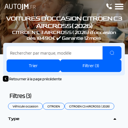
VOITURES D'OCCASION CITROEN C3
AIRCROSS ( 2026)
CITROEN C3 AIRCROSS ( 2026) d'occasion
dès 18490€ ✔️ Garantie 12 mois
Trier
Filtrer (
3
)
Retourner à la page précédente
Filtres (
3
)
Véhicule occasion
CITROEN
CITROEN C3 AIRCROSS ( 2026)
Type